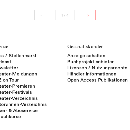
<
1 / 4
>
vice
Geschäftskunden
bs / Stellenmarkt
Anzeige schalten
dcast
Buchprojekt anbieten
wsletter
Lizenzen / Nutzungsrechte
eater-Meldungen
Händler Informationen
Z on Tour
Open Access Publikationen
eater-Premieren
eater-Festivals
eater-Verzeichnis
tor:innen-Verzeichnis
ser- & Aboservice
rachkurse