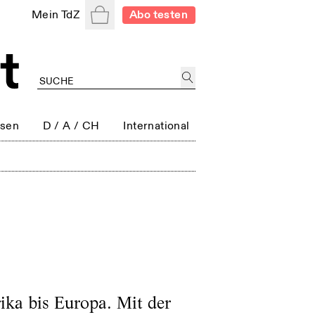
Warenkorb
Mein TdZ
Abo testen
ssen
D / A / CH
International
ika bis Europa. Mit der