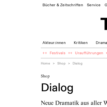
Bücher & Zeitschriften
Service
G
Akteur:innen
Kritiken
Drama
++
Festivals
++
Uraufführungen
Home
>
Shop
>
Dialog
Shop
Dialog
Neue Dramatik aus aller W