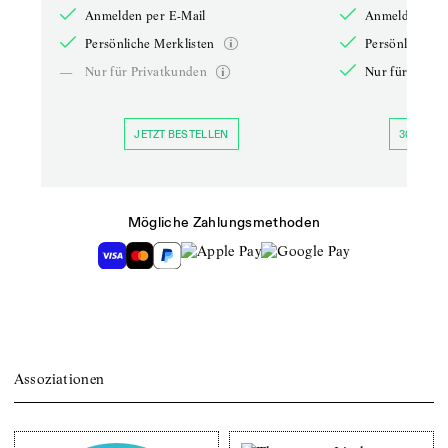
Anmelden per E-Mail
Anmelden per 
Persönliche Merklisten
Persönliche Me
—
Nur für Privatkunden
Nur für Priva
JETZT BESTELLEN
30 TAGE 
Mögliche Zahlungsmethoden
Assoziationen