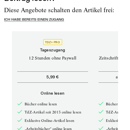
Diese Angebote schalten den Artikel frei:
ICH HABE BEREITS EINEN ZUGANG
TDZ+ PRO
TD
Tageszugang
Prof
12 Stunden ohne Paywall
Zeitschriften un
ab
5,99 €
12,5
Online lesen
Onli
Bücher online lesen
Bücher online 
TdZ-Artikel seit 2013 online lesen
TdZ-Artikel se
Exklusive Online-Artikel lesen
Exklusive Onli
„Arbeitsbücher“ online lesen
„Arbeitsbücher