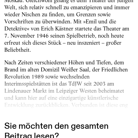
Moskau. Gleichwohl gelang es dem Theater der Jungen
Welt, sich relativ schnell zu emanzipieren und immer
wieder Nischen zu finden, um Grenzen sowie
Vorschriften zu überwinden. Mit »Emil und die
Detektive« von Erich Kästner startete das Theater am
7. November 1946 seinen Spielbetrieb, noch heute
erfreut sich dieses Stück – neu inszeniert – großer
Beliebtheit.
Nach Zeiten verschiedener Höhen und Tiefen, dem
Brand im alten Domizil Weißer Saal, der Friedlichen
Revolution 1989 sowie wechselnden
Interimsspielstätten ist das TdJW seit 2003 am
Lindenauer Markt im Leipziger Westen beheimatet
und kann hier auf eine einzigartige künstlerische
Entwicklung zurückblicken. Verbunden ist diese eng
mit der Intendanz Jürgen Zielinskis, dem es...
Sie möchten den gesamten
Beitrag lesen?