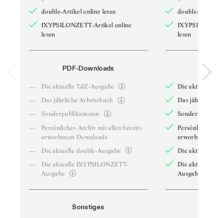
double-Artikel online lesen
double-Artikel
IXYPSILONZETT-Artikel online
IXYPSILONZET
lesen
lesen
PDF-Downloads
PDF-
—
Die aktuelle TdZ-Ausgabe
Die aktuelle 
—
Das jährliche Arbeitsbuch
Das jährliche 
—
Sonderpublikationen
Sonderpublika
—
Persönliches Archiv mit allen bereits
Persönliches A
erworbenen Downloads
erworbenen D
—
Die aktuelle double-Ausgabe
Die aktuelle 
—
Die aktuelle IXYPSILONZETT-
Die aktuelle
Ausgabe
Ausgabe
Sonstiges
So