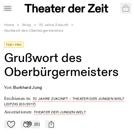
War
Home
>
Shop
>
70 Jahre Zukunft
>
Grußwort des Oberbürgermeisters
TDZ+ PRO
Grußwort des
Oberbürgermeisters
von
Burkhard Jung
Erschienen in
:
70 JAHRE ZUKUNFT – THEATER DER JUNGEN WELT
LEIPZIG (03/2017)
Assoziationen
:
THEATER DER JUNGEN WELT
(
0
)
Zu Mein-TdZ hinzufügen
Applaudieren
mail