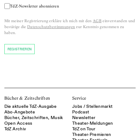
TdZ-Newsletter abonnieren
Mit meiner Registrierung erkläre ich mich mit den
AGB
einverstanden und
bestätige die
Datenschutzbestimmungen
zur Kenntnis genommen zu
haben.
REGISTRIEREN
Bücher & Zeitschriften
Service
Die aktuelle TdZ-Ausgabe
Jobs / Stellenmarkt
Abo-Angebote
Podcast
Bücher, Zeitschriften, Musik
Newsletter
Open Access
Theater-Meldungen
TdZ Archiv
TdZ on Tour
Theater-Premieren