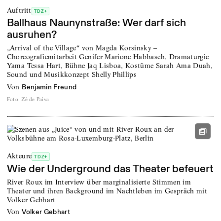
Auftritt
TDZ+
Ballhaus Naunynstraße: Wer darf sich
ausruhen?
„Arrival of the Village“ von Magda Korsinsky –
Choreografiemitarbeit Genifer Marione Habbasch, Dramaturgie
Yama Tessa Hart, Bühne Jaq Lisboa, Kostüme Sarah Ama Duah,
Sound und Musikkonzept Shelly Phillips
von
Benjamin Freund
Foto
:
Zé de Paiva
Akteure
TDZ+
Wie der Underground das Theater befeuert
River Roux im Interview über marginalisierte Stimmen im
Theater und ihren Background im Nachtleben im Gespräch mit
Volker Gebhart
von
Volker Gebhart