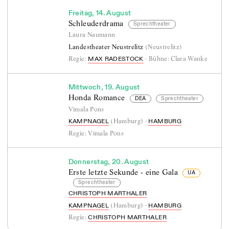
Freitag, 14. August
Schleuderdrama
Sprechtheater
Laura Naumann
Landestheater Neustrelitz
(
Neustrelitz
)
Regie:
·
Bühne:
Clara Wanke
MAX RADESTOCK
Mittwoch, 19. August
Honda Romance
DEA
Sprechtheater
Vimala Pons
(
Hamburg
)
·
KAMPNAGEL
HAMBURG
Regie:
Vimala Pons
Donnerstag, 20. August
Erste letzte Sekunde - eine Gala
UA
Sprechtheater
CHRISTOPH MARTHALER
Bayern
(
Hamburg
)
·
KAMPNAGEL
HAMBURG
212 Berichte, 97 kommende Premieren
Regie:
CHRISTOPH MARTHALER