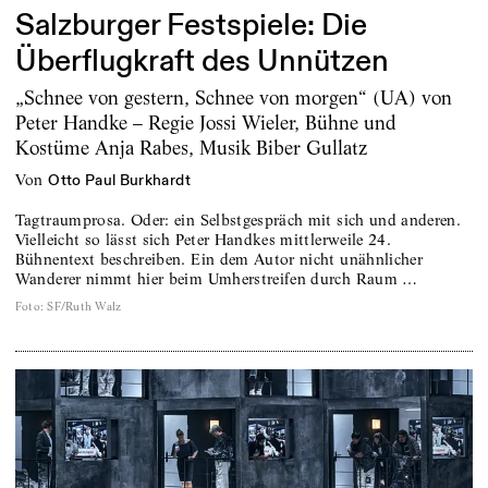
Salzburger Festspiele: Die
Saarland
10 Berichte
Überflugkraft des Unnützen
„Schnee von gestern, Schnee von morgen“ (UA) von
Bayern
Peter Handke – Regie Jossi Wieler, Bühne und
212 Berichte, 97 kommende Premieren
Kostüme Anja Rabes, Musik Biber Gullatz
Nordrhein-Westfalen
von
Otto Paul Burkhardt
262 Berichte, 90 kommende Premieren
Tagtraumprosa. Oder: ein Selbstgespräch mit sich und anderen.
Baden-Württemberg
Vielleicht so lässt sich Peter Handkes mittlerweile 24.
Bühnentext beschreiben. Ein dem Autor nicht unähnlicher
250 Berichte, 75 kommende Premieren
Wanderer nimmt hier beim Umherstreifen durch Raum …
Foto
:
SF/Ruth Walz
Sachsen
204 Berichte, 40 kommende Premieren
Berlin
425 Berichte, 30 kommende Premieren
Thüringen
114 Berichte, 24 kommende Premieren