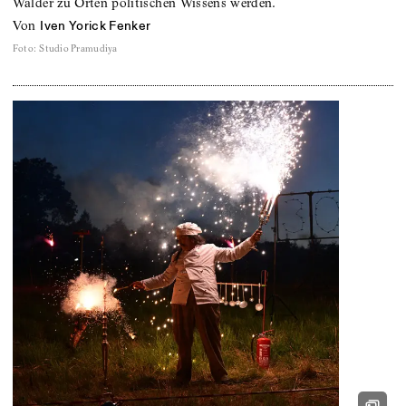
Wälder zu Orten politischen Wissens werden.
von
Iven Yorick Fenker
Foto
:
Studio Pramudiya