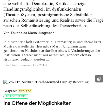
eine wehrhafte Demokratie, Kritik als einzige
Handlungsmöglichkeit im dysfunktionalen
(Theater-)System, postmigrantische Selbstbilder
zwischen Romantisierung und Realität sowie die Frage
nach der Selbsttäuschung des Theaterbetriebs.
von
Thusnelda Marín Jungmann
In dieser Serie lädt Performer:in, Dramaturg:in und ehemalige:r
Musicaldarsteller:in Thusnelda Marín Jungmann zum
gemeinsamen Nachdenken darüber ein, wie Veränderungen der
Institution Theater nicht nur ästhetisch, sondern ebenso
strukturell gedacht werden …
Foto
:
Charlie Casanova / Lina Wölfel
Gespräch
TDZ+ PRO
FOTOSTRECKE
Ins Offene der Möglichkeiten