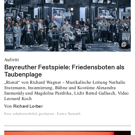
Rheinland-Pfalz
20 Berichte, 22 kommende Premieren
Niedersachsen
71 Berichte, 21 kommende Premieren
Mecklenburg-Vorpommern
53 Berichte, 19 kommende Premieren
Auftritt
Bayreuther Festspiele: Friedensboten als
Brandenburg
Taubenplage
79 Berichte, 18 kommende Premieren
„Rienzi“ von Richard Wagner – Musikalische Leitung Nathalie
Stutzmann, Inszenierung, Bühne und Kostüme Alexandra
Hamburg
Szemerédy und Magdolna Parditka, Licht Bernd Gallasch, Video
65 Berichte, 14 kommende Premieren
Leonard Koch
von
Richard Lorber
Sachsen-Anhalt
Foto
:
urheberrechtlich geschuetzt - Enrico Nawrath
76 Berichte, 9 kommende Premieren
Hessen