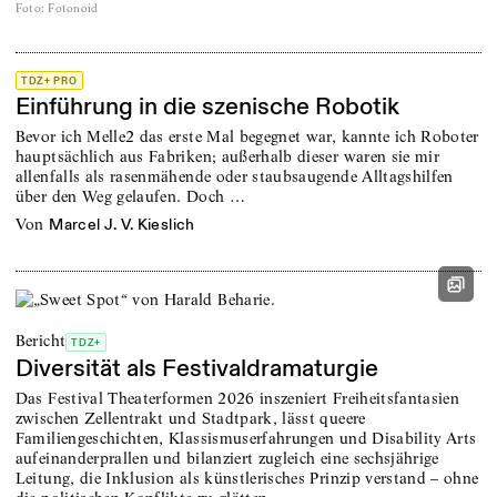
Foto
:
Fotonoid
TDZ+ PRO
Einführung in die szenische Robotik
Bevor ich Melle2 das erste Mal begegnet war, kannte ich Roboter
hauptsächlich aus Fabriken; außerhalb dieser waren sie mir
allenfalls als rasenmähende oder staubsaugende Alltagshilfen
über den Weg gelaufen. Doch …
von
Marcel J. V. Kieslich
Bericht
TDZ+
Diversität als Festivaldramaturgie
Das Festival Theaterformen 2026 inszeniert Freiheitsfantasien
zwischen Zellentrakt und Stadtpark, lässt queere
Familiengeschichten, Klassismuserfahrungen und Disability Arts
aufeinanderprallen und bilanziert zugleich eine sechsjährige
Leitung, die Inklusion als künstlerisches Prinzip verstand – ohne