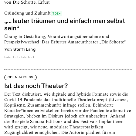
Gründung und Zukunft
TDZ+
„... lauter träumen und einfach man selbst
sein“
Übung in Gestaltung, Verantwortungsübernahme und
Perspektivwechsel: Das Erfurter Amateurtheater „Die Schotte“
von
Steffi Lang
Foto
:
Lutz Edelhoff
OPEN ACCESS
Ist das noch Theater?
Der Text diskutiert, wie digitale und hybride Formate sowie die
Covid-19-Pandemie das traditionelle Theaterkonzept (Liveness,
Kopräsenz, Zusammenkunft) infrage stellen. Behinderte
Künstler*innen entwickelten bereits vor der Pandemie alternative
Strategien, blieben im Diskurs jedoch oft unbeachtet. Anhand
der Beispiele Samara Editions und des Festivals Implantieren
wird gezeigt, wie neue, modulare Theaterpraktiken
Zugänglichkeit ermöglichen. Die Autorin plädiert für ein