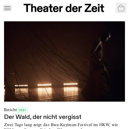
War
Bericht
TDZ+
Der Wald, der nicht vergisst
Zwei Tage lang zeigt das Bwa-Kayiman-Festival im HKW, wie