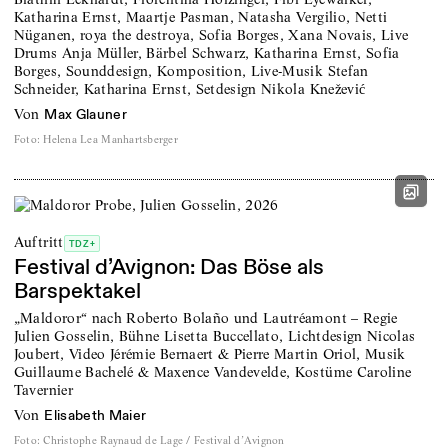
Katharina Ernst, Maartje Pasman, Natasha Vergilio, Netti
Nüganen, roya the destroya, Sofia Borges, Xana Novais, Live
Drums Anja Müller, Bärbel Schwarz, Katharina Ernst, Sofia
Borges, Sounddesign, Komposition, Live-Musik Stefan
Schneider, Katharina Ernst, Setdesign Nikola Knežević
von
Max Glauner
Foto
:
Helena Lea Manhartsberger
Auftritt
TDZ+
Festival d’Avignon: Das Böse als
Barspektakel
„Maldoror“ nach Roberto Bolaño und Lautréamont – Regie
Julien Gosselin, Bühne Lisetta Buccellato, Lichtdesign Nicolas
Joubert, Video Jérémie Bernaert & Pierre Martin Oriol, Musik
Guillaume Bachelé & Maxence Vandevelde, Kostüme Caroline
Tavernier
von
Elisabeth Maier
Foto
:
Christophe Raynaud de Lage / Festival d’Avignon