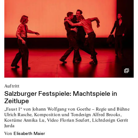
71 Berichte, 9 kommende Premieren
Bremen
18 Berichte, 6 kommende Premieren
Schleswig-Holstein
24 Berichte
Saarland
10 Berichte
Auftritt
Salzburger Festspiele: Machtspiele in
Zeitlupe
„Faust I“ von Johann Wolfgang von Goethe – Regie und Bühne
Ulrich Rasche, Komposition und Tondesign Alfred Brooks,
Kostüme Annika Lu, Video Florian Seufert, Lichtdesign Gerrit
Jurda
von
Elisabeth Maier