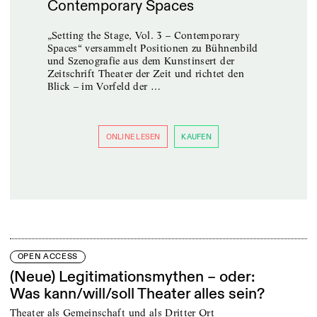
Contemporary Spaces
Lekt
Ne
„Setting the Stage, Vol. 3 – Contemporary
Spaces“ versammelt Positionen zu Bühnenbild
Neue
und Szenografie aus dem Kunstinsert der
näch
Zeitschrift Theater der Zeit und richtet den
Reih
Blick – im Vorfeld der …
die 
ause
und 
ONLINE LESEN
KAUFEN
OPEN ACCESS
(Neue) Legitimationsmythen – oder:
Was kann/will/soll Theater alles sein?
Theater als Gemeinschaft und als Dritter Ort