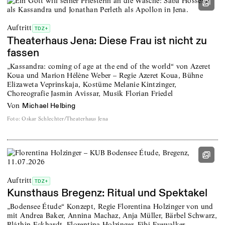
Auftritt
TDZ+
Theaterhaus Jena: Diese Frau ist nicht zu
fassen
„Kassandra: coming of age at the end of the world“ von Azeret
Koua und Marion Hélène Weber – Regie Azeret Koua, Bühne
Elizaweta Veprinskaja, Kostüme Melanie Kintzinger,
Choreografie Jasmin Avissar, Musik Florian Friedel
von
Michael Helbing
Foto
:
Oskar Schlechter/Theaterhaus Jena
Auftritt
TDZ+
Kunsthaus Bregenz: Ritual und Spektakel
„Bodensee Étude“ Konzept, Regie Florentina Holzinger von und
mit Andrea Baker, Annina Machaz, Anja Müller, Bärbel Schwarz,
Bláthin Eckhardt, Florentina Holzinger, Fibi Eyewalker,