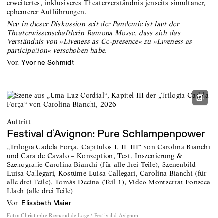
erweitertes, inklusiveres Theaterverständnis jenseits simultaner,
ephemerer Aufführungen.
Neu in dieser Diskussion seit der Pandemie ist laut der
Theaterwissenschaftlerin Ramona Mosse, dass sich das
Verständnis von »Liveness as Co-presence« zu »Liveness as
participation« verschoben habe.
von
Yvonne Schmidt
Auftritt
Festival d’Avignon: Pure Schlampenpower
„Trilogia Cadela Força. Capítulos I, II, III“ von Carolina Bianchi
und Cara de Cavalo – Konzeption, Text, Inszenierung &
Szenografie Carolina Bianchi (für alle drei Teile), Szenenbild
Luisa Callegari, Kostüme Luisa Callegari, Carolina Bianchi (für
alle drei Teile), Tomás Decina (Teil 1), Video Montserrat Fonseca
Llach (alle drei Teile)
von
Elisabeth Maier
Foto
:
Christophe Raynaud de Lage / Festival d'Avignon