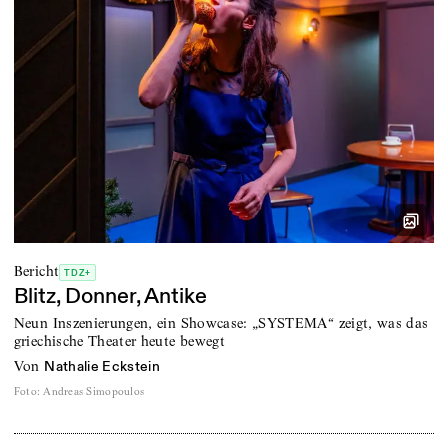
Bericht
TDZ+
Blitz, Donner, Antike
Neun Inszenierungen, ein Showcase: „SYSTEMA“ zeigt, was das
griechische Theater heute bewegt
von
Nathalie Eckstein
Foto
:
Andreas Simopoulos