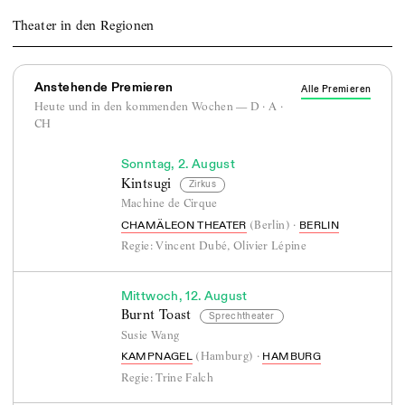
Theater in den Regionen
Anstehende Premieren
Alle Premieren
Heute und in den kommenden Wochen — D · A ·
CH
Sonntag, 2. August
Kintsugi
Zirkus
Machine de Cirque
(
Berlin
)
·
CHAMÄLEON THEATER
BERLIN
Regie:
Vincent Dubé
,
Olivier Lépine
Mittwoch, 12. August
Burnt Toast
Sprechtheater
Susie Wang
(
Hamburg
)
·
KAMPNAGEL
HAMBURG
Regie:
Trine Falch