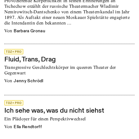
Provozierende Körperlichkeit In seinen Erinnerungen an
Tschechow erzählt der russische Theatermacher Wladimir
Nemirowitsch-Dantschenko von einem Theaterskandal im Jahr
1897. Als Auftakt einer neuen Moskauer Spielstätte engagierte
die Intendantin den bekannten …
von
Barbara Gronau
TDZ+ PRO
Fluid, Trans, Drag
Transgressive Geschlechtskörper im queeren Theater der
Gegenwart
von
Jenny Schrödl
TDZ+ PRO
Ich sehe was, was du nicht siehst
Ein Plädoyer für einen Perspektivwechsel
von
Ella Rendtorff