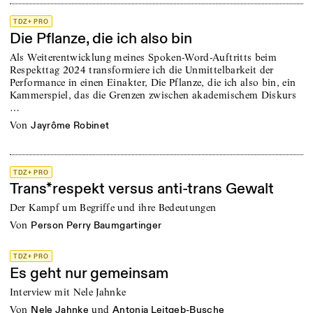
TDZ+ PRO
Die Pflanze, die ich also bin
Als Weiterentwicklung meines Spoken-Word-Auftritts beim
Respekttag 2024 transformiere ich die Unmittelbarkeit der
Performance in einen Einakter, Die Pflanze, die ich also bin, ein
Kammerspiel, das die Grenzen zwischen akademischem Diskurs
…
von
Jayrôme Robinet
TDZ+ PRO
Trans*respekt versus anti-trans Gewalt
Der Kampf um Begriffe und ihre Bedeutungen
von
Person Perry Baumgartinger
TDZ+ PRO
Es geht nur gemeinsam
Interview mit Nele Jahnke
von
und
Nele Jahnke
Antonia Leitgeb-Busche