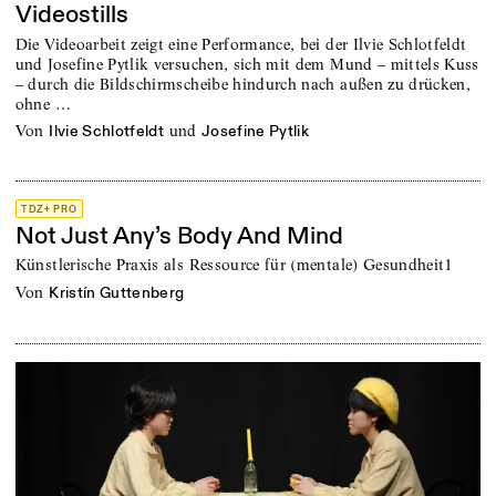
Videostills
Die Videoarbeit zeigt eine Performance, bei der Ilvie Schlotfeldt
und Josefine Pytlik versuchen, sich mit dem Mund – mittels Kuss
– durch die Bildschirmscheibe hindurch nach außen zu drücken,
ohne …
von
und
Ilvie Schlotfeldt
Josefine Pytlik
TDZ+ PRO
Not Just Any’s Body And Mind
Künstlerische Praxis als Ressource für (mentale) Gesundheit1
von
Kristín Guttenberg