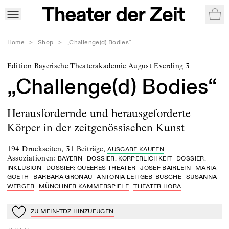
War
Home
>
Shop
>
„Challenge(d) Bodies“
Edition Bayerische Theaterakademie August Everding 3
„Challenge(d) Bodies“
Herausfordernde und herausgeforderte
Körper in der zeitgenössischen Kunst
194 Druckseiten
,
31 Beiträge
,
AUSGABE KAUFEN
Assoziationen
:
BAYERN
DOSSIER: KÖRPERLICHKEIT
DOSSIER:
INKLUSION
DOSSIER: QUEERES THEATER
JOSEF BAIRLEIN
MARIA
GOETH
BARBARA GRONAU
ANTONIA LEITGEB-BUSCHE
SUSANNA
WERGER
MÜNCHNER KAMMERSPIELE
THEATER HORA
ZU MEIN-TDZ HINZUFÜGEN
Zu Mein-TdZ hinzufügen