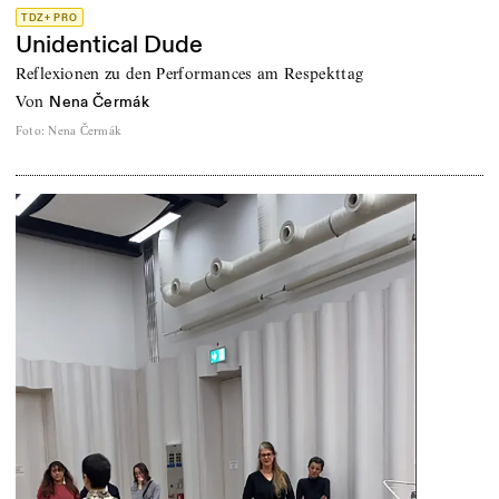
TDZ+ PRO
Unidentical Dude
Reflexionen zu den Performances am Respekttag
von
Nena Čermák
Foto
:
Nena Čermák