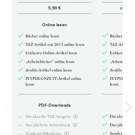
ab
5,99 €
12,5
Online lesen
Onli
Bücher online lesen
Bücher online 
TdZ-Artikel seit 2013 online lesen
TdZ-Artikel se
Exklusive Online-Artikel lesen
Exklusive Onli
„Arbeitsbücher“ online lesen
„Arbeitsbücher
double-Artikel online lesen
double-Artikel
IXYPSILONZETT-Artikel online
IXYPSILONZET
lesen
lesen
PDF-Downloads
PDF-
—
Die aktuelle TdZ-Ausgabe
Die aktuelle 
—
Das jährliche Arbeitsbuch
Das jährliche 
—
Sonderpublikationen
Sonderpublika