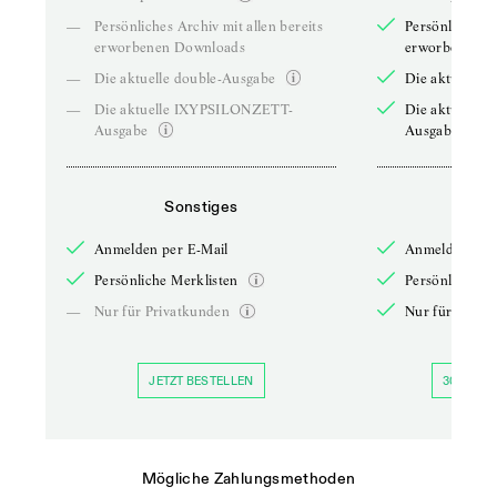
—
Persönliches Archiv mit allen bereits
Persönliches A
erworbenen Downloads
erworbenen D
—
Die aktuelle double-Ausgabe
Die aktuelle 
—
Die aktuelle IXYPSILONZETT-
Die aktuelle
Ausgabe
Ausgabe
Sonstiges
So
Anmelden per E-Mail
Anmelden per 
Persönliche Merklisten
Persönliche Me
—
Nur für Privatkunden
Nur für Priva
JETZT BESTELLEN
30 TAGE 
Mögliche Zahlungsmethoden