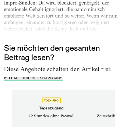
Impro-Sünden: Da wird blockiert, genörgelt, der
emotionale Gehalt ignoriert, die pantomimisch
etablierte Welt zerstört und so weiter. Wenn wir nun
anfangen, einander zu korrigieren oder resigniert
weiterspielen, wird die Szene flach und die
Improvisation gerät ins Stocken.
Sie möchten den gesamten
Beitrag lesen?
Diese Angebote schalten den Artikel frei:
ICH HABE BEREITS EINEN ZUGANG
TDZ+ PRO
TD
Tageszugang
Prof
12 Stunden ohne Paywall
Zeitschriften un