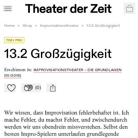
War
Home
>
Shop
>
Improvisationstheater
>
13.2 Großzügigkeit
TDZ+ PRO
13.2 Großzügigkeit
Erschienen in
:
IMPROVISATIONSTHEATER – DIE GRUNDLAGEN
(10/2018)
(
0
)
Zu Mein-TdZ hinzufügen
Applaudieren
mail
Wir wissen, dass Improvisation fehlerbehaftet ist. Ich
mache Fehler, du machst Fehler, und zwischendurch
werden wir uns obendrein missverstehen. Selbst den
besten Impro-Spielern unterlaufen grundlegende