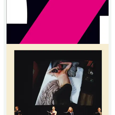
OPEN ACCESS
Recherchen 155
TogetherText
Prozessual erzeugte Texte im Gegenwartstheater