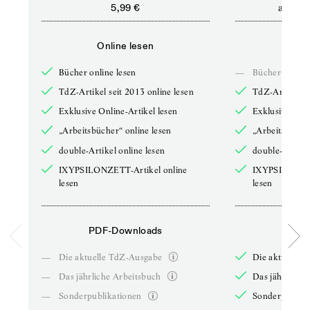
ab
5,99 €
5,9
Online lesen
Onli
Bücher online lesen
—
Bücher online 
TdZ-Artikel seit 2013 online lesen
TdZ-Artikel se
Exklusive Online-Artikel lesen
Exklusive Onli
„Arbeitsbücher“ online lesen
„Arbeitsbücher
double-Artikel online lesen
double-Artikel
IXYPSILONZETT-Artikel online
IXYPSILONZET
lesen
lesen
PDF-Downloads
PDF-
—
Die aktuelle TdZ-Ausgabe
Die aktuelle 
—
Das jährliche Arbeitsbuch
Das jährliche 
—
Sonderpublikationen
Sonderpublika