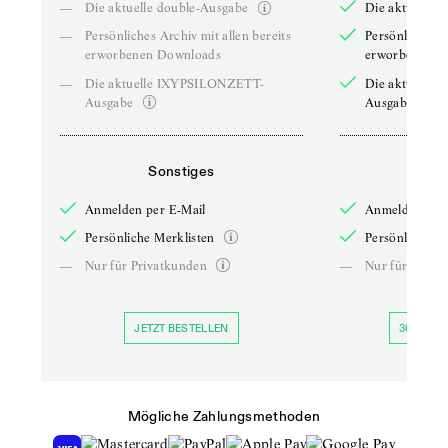
—
Die aktuelle double-Ausgabe
Die aktuelle 
—
Persönliches Archiv mit allen bereits
Persönliches A
erworbenen Downloads
erworbenen D
—
Die aktuelle IXYPSILONZETT-
Die aktuelle
Ausgabe
Ausgabe
Sonstiges
So
Anmelden per E-Mail
Anmelden per 
Persönliche Merklisten
Persönliche Me
—
Nur für Privatkunden
—
Nur für Priva
JETZT BESTELLEN
30 TAGE 
Mögliche Zahlungsmethoden