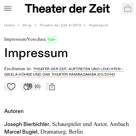
War
Home
>
Shop
>
Theater der Zeit 4/2014
>
Impressum
Impressum/Vorschau
TDZ+
Impressum
Erschienen in
:
THEATER DER ZEIT: AUFTRETEN UND LEUCHTEN –
GISELA HÖHNE UND DAS THEATER RAMBAZAMBA (03/2014)
(
0
)
Zu Mein-TdZ hinzufügen
Applaudieren
mail
Autoren
, Schauspieler und Autor, Ambach
Joseph Bierbichler
, Dramaturg, Berlin
Marcel Bugiel