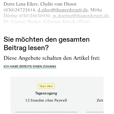
Dorte Lena Eilers, Chefin vom Dienst
(030)24722414,
d.eilers@theaterderzeit.de
, Mirka
Döring (030)24630950,
m.doering@theaterderzeit.de
,
Dr. Gunnar Decker, Sebastian Kirsch (Wien)
Jana...
Mitarbeit
Sie möchten den gesamten
Beitrag lesen?
Diese Angebote schalten den Artikel frei:
ICH HABE BEREITS EINEN ZUGANG
TDZ+ PRO
Tageszugang
Stand
12 Stunden ohne Paywall
Zeitschrif