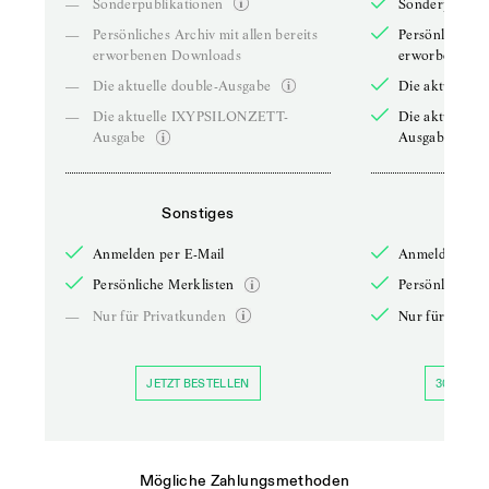
—
Sonderpublikationen
Sonderpublika
—
Persönliches Archiv mit allen bereits
Persönliches A
erworbenen Downloads
erworbenen D
—
Die aktuelle double-Ausgabe
Die aktuelle 
—
Die aktuelle IXYPSILONZETT-
Die aktuelle
Ausgabe
Ausgabe
Sonstiges
So
Anmelden per E-Mail
Anmelden per 
Persönliche Merklisten
Persönliche Me
—
Nur für Privatkunden
Nur für Priva
JETZT BESTELLEN
30 TAGE 
Mögliche Zahlungsmethoden