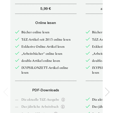
ab
5,99 €
12,5
Online lesen
Onli
Bücher online lesen
Bücher online 
TdZ-Artikel seit 2013 online lesen
TdZ-Artikel se
Exklusive Online-Artikel lesen
Exklusive Onli
„Arbeitsbücher“ online lesen
„Arbeitsbücher
double-Artikel online lesen
double-Artikel
IXYPSILONZETT-Artikel online
IXYPSILONZET
lesen
lesen
PDF-Downloads
PDF-
—
Die aktuelle TdZ-Ausgabe
Die aktuelle 
—
Das jährliche Arbeitsbuch
Das jährliche 