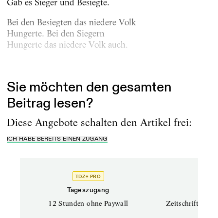
Gab es Sieger und Besiegte.
Bei den Besiegten das niedere Volk
Hungerte. Bei den Siegern
Hungerte das niedere Volk auch.
(Gedicht, zwischen 1926 und 1938)
Sie möchten den gesamten
Beitrag lesen?
Diese Angebote schalten den Artikel frei:
ICH HABE BEREITS EINEN ZUGANG
TDZ+ PRO
TD
Tageszugang
Prof
12 Stunden ohne Paywall
Zeitschriften un