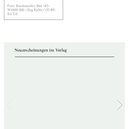
Foto
:
Bundesarchiv, Bild 183-
W0409-300 / Jörg Kolbe / CC-BY-
SA 3.0
Neuerscheinungen im Verlag