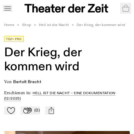
War
Home
>
Shop
>
Hell ist die Nacht
>
Der Krieg, der kommen wird
TDZ+ PRO
Der Krieg, der
kommen wird
von
Bertolt Brecht
Erschienen in
:
HELL IST DIE NACHT – EINE DOKUMENTATION
(12/2025)
(
0
)
Zu Mein-TdZ hinzufügen
Applaudieren
mail