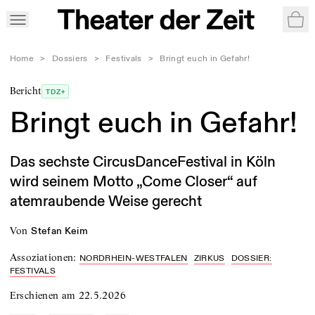
War
Home
>
Dossiers
>
Festivals
>
Bringt euch in Gefahr!
Bericht
TDZ+
Bringt euch in Gefahr!
Das sechste CircusDanceFestival in Köln
wird seinem Motto „Come Closer“ auf
atemraubende Weise gerecht
von
Stefan Keim
Assoziationen
:
NORDRHEIN-WESTFALEN
ZIRKUS
DOSSIER:
FESTIVALS
Erschienen am
22.5.2026