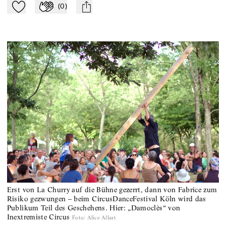
(
0
)
Zu Mein-TdZ hinzufügen
Applaudieren
mail
Erst von La Churry auf die Bühne gezerrt, dann von Fabrice zum
Risiko gezwungen – beim CircusDanceFestival Köln wird das
Publikum Teil des Geschehens. Hier: „Damoclès“ von
Inextremiste Circus
Foto
:
Alice Allart