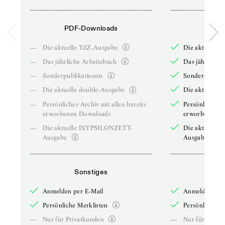
PDF-Downloads
PDF-
—
Die aktuelle TdZ-Ausgabe
Die aktuelle 
—
Das jährliche Arbeitsbuch
Das jährliche 
—
Sonderpublikationen
Sonderpublika
—
Die aktuelle double-Ausgabe
Die aktuelle 
—
Persönliches Archiv mit allen bereits
Persönliches A
erworbenen Downloads
erworbenen D
—
Die aktuelle IXYPSILONZETT-
Die aktuelle
Ausgabe
Ausgabe
Sonstiges
So
Anmelden per E-Mail
Anmelden per 
Persönliche Merklisten
Persönliche Me
—
Nur für Privatkunden
—
Nur für Priva