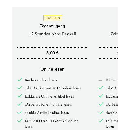
TDZ+ PRO
Tageszugang
Stand
12 Stunden ohne Paywall
Zeitschrif
ab
5,99 €
5,9
Online lesen
Onli
Bücher online lesen
—
Bücher online 
TdZ-Artikel seit 2013 online lesen
TdZ-Artikel se
Exklusive Online-Artikel lesen
Exklusive Onli
„Arbeitsbücher“ online lesen
„Arbeitsbücher
double-Artikel online lesen
double-Artikel
IXYPSILONZETT-Artikel online
IXYPSILONZET
lesen
lesen