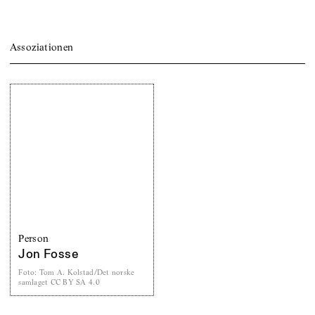
Assoziationen
Person
Jon Fosse
Foto
:
Tom A. Kolstad/Det norske
samlaget CC BY SA 4.0