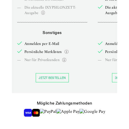
—
Die aktuelle IXYPSILONZETT-
Die aktuelle
Ausgabe
Ausgabe
Sonstiges
So
Anmelden per E-Mail
Anmelden per 
Persönliche Merklisten
Persönliche Me
—
Nur für Privatkunden
—
Nur für Priva
JETZT BESTELLEN
30 TAGE 
Mögliche Zahlungsmethoden