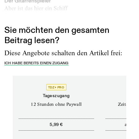
Der Gitarrenspieler
Aber ist das hier ein Schiff
Ja...
Der Kapitän
Sie möchten den gesamten
Beitrag lesen?
Diese Angebote schalten den Artikel frei:
ICH HABE BEREITS EINEN ZUGANG
TDZ+ PRO
Tageszugang
Stand
12 Stunden ohne Paywall
Zeitschrif
ab
5,99 €
5,9