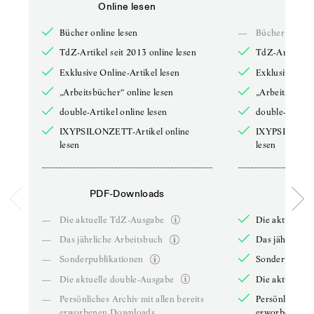
Online lesen
Onli
Bücher online lesen
—
Bücher online 
TdZ-Artikel seit 2013 online lesen
TdZ-Artikel se
Exklusive Online-Artikel lesen
Exklusive Onli
„Arbeitsbücher“ online lesen
„Arbeitsbücher
double-Artikel online lesen
double-Artikel
IXYPSILONZETT-Artikel online
IXYPSILONZET
lesen
lesen
PDF-Downloads
PDF-
—
Die aktuelle TdZ-Ausgabe
Die aktuelle 
—
Das jährliche Arbeitsbuch
Das jährliche 
—
Sonderpublikationen
Sonderpublika
—
Die aktuelle double-Ausgabe
Die aktuelle 
—
Persönliches Archiv mit allen bereits
Persönliches A
erworbenen Downloads
erworbenen D