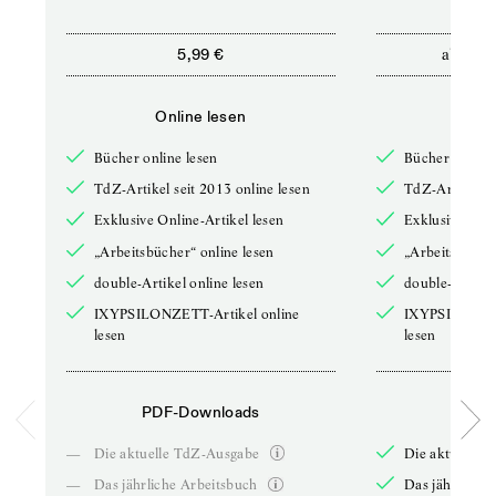
ab
5,99 €
12,5
Online lesen
Onli
Bücher online lesen
Bücher online 
TdZ-Artikel seit 2013 online lesen
TdZ-Artikel se
Exklusive Online-Artikel lesen
Exklusive Onli
„Arbeitsbücher“ online lesen
„Arbeitsbücher
double-Artikel online lesen
double-Artikel
IXYPSILONZETT-Artikel online
IXYPSILONZET
lesen
lesen
PDF-Downloads
PDF-
—
Die aktuelle TdZ-Ausgabe
Die aktuelle 
—
Das jährliche Arbeitsbuch
Das jährliche 