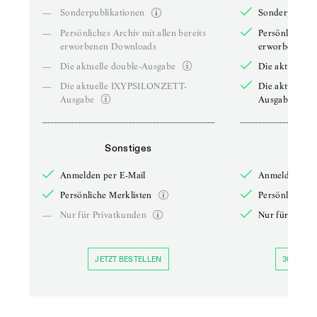
—
Sonderpublikationen
Sonderpublika
—
Persönliches Archiv mit allen bereits
Persönliches A
erworbenen Downloads
erworbenen D
—
Die aktuelle double-Ausgabe
Die aktuelle 
—
Die aktuelle IXYPSILONZETT-
Die aktuelle
Ausgabe
Ausgabe
Sonstiges
So
Anmelden per E-Mail
Anmelden per 
Persönliche Merklisten
Persönliche Me
—
Nur für Privatkunden
Nur für Priva
JETZT BESTELLEN
30 TAGE 