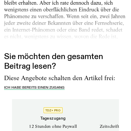
bleibt erhalten. Aber ich rate dennoch dazu, sich
wenigstens einen oberflächlichen Eindruck über die
Phänomene zu verschaffen. Wenn seit ein, zwei Jahren
jeder zweite deiner Bekannten über eine Fernsehserie,
ein Internet-Phänomen oder eine Band redet, schadet
es nicht, wenigstens zu wissen, wovon die Rede ist,
auch wenn man kein Fan des jeweiligen Genres ist.
Sie möchten den gesamten
Beitrag lesen?
Diese Angebote schalten den Artikel frei:
ICH HABE BEREITS EINEN ZUGANG
TDZ+ PRO
TD
Tageszugang
Prof
12 Stunden ohne Paywall
Zeitschriften un