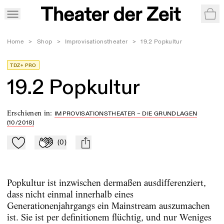
War
Home
>
Shop
>
Improvisationstheater
>
19.2 Popkultur
TDZ+ PRO
19.2 Popkultur
Erschienen in
:
IMPROVISATIONSTHEATER – DIE GRUNDLAGEN
(10/2018)
(
0
)
Zu Mein-TdZ hinzufügen
Applaudieren
mail
Popkultur ist inzwischen dermaßen ausdifferenziert,
dass nicht einmal innerhalb eines
Generationenjahrgangs ein Mainstream auszumachen
ist. Sie ist per definitionem flüchtig, und nur Weniges