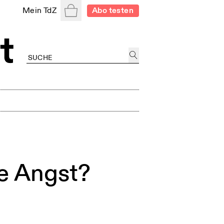
Warenkorb
Mein TdZ
Abo testen
e Angst?