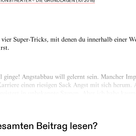
IONSTHEATER – DIE GRUNDLAGEN (10/2018)
ier Super-Tricks, mit denen du innerhalb einer Wo
rst.
l ginge! Angstabbau will gelernt sein. Mancher Impr
arriere einen riesigen Sack Angst mit sich herum. 
geistert in unbekannte Szenen. Aber ich habe kau
völlig angstfrei war. Die Wege, die ich hier beschr
 auch Geduld.
samten Beitrag lesen?