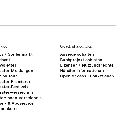
vice
Geschäftskunden
bs / Stellenmarkt
Anzeige schalten
dcast
Buchprojekt anbieten
wsletter
Lizenzen / Nutzungsrechte
eater-Meldungen
Händler Informationen
Z on Tour
Open Access Publikationen
eater-Premieren
eater-Festivals
eater-Verzeichnis
tor:innen-Verzeichnis
ser- & Aboservice
rachkurse