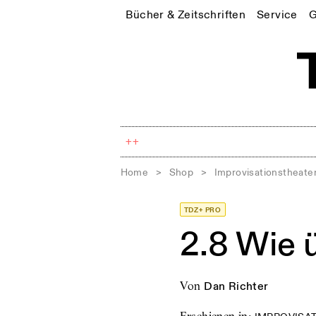
Bücher & Zeitschriften
Service
G
++
Home
>
Shop
>
Improvisationstheate
TDZ+ PRO
2.8 Wie 
von
Dan Richter