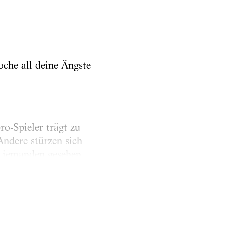
che all deine Ängste
o-Spieler trägt zu
Andere stürzen sich
m jemanden gesehen,
eibe, brauchen Zeit