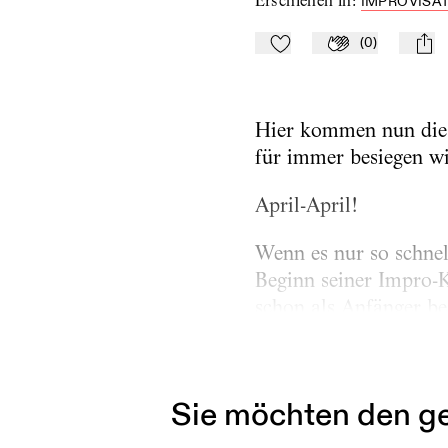
Erschienen in
:
IMPROVISAT
(
0
)
Zu Mein-TdZ hinzufügen
Applaudieren
mail
Hier kommen nun die v
für immer besiegen wi
April-April!
Wenn es nur so schnel
Beginn seiner Impro-K
schon als Anfänger be
der immer und überall 
und Übung. Und also
Sie möchten den ge