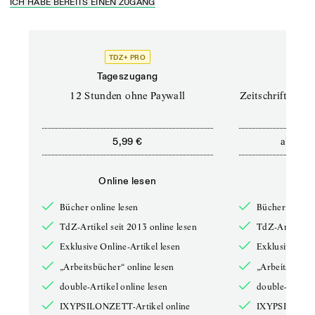
ICH HABE BEREITS EINEN ZUGANG
TDZ+ PRO
TD
Tageszugang
Prof
12 Stunden ohne Paywall
Zeitschriften un
ab
5,99 €
12,5
Online lesen
Onli
Bücher online lesen
Bücher online 
TdZ-Artikel seit 2013 online lesen
TdZ-Artikel se
Exklusive Online-Artikel lesen
Exklusive Onli
„Arbeitsbücher“ online lesen
„Arbeitsbücher
double-Artikel online lesen
double-Artikel
IXYPSILONZETT-Artikel online
IXYPSILONZET