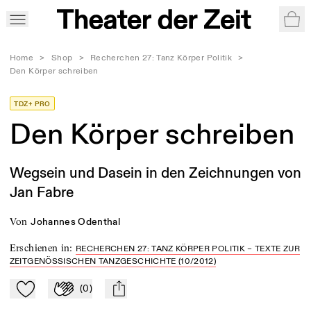
War
Home
>
Shop
>
Recherchen 27: Tanz Körper Politik
>
Den Körper schreiben
TDZ+ PRO
Den Körper schreiben
Wegsein und Dasein in den Zeichnungen von
Jan Fabre
von
Johannes Odenthal
Erschienen in
:
RECHERCHEN 27: TANZ KÖRPER POLITIK – TEXTE ZUR
ZEITGENÖSSISCHEN TANZGESCHICHTE (10/2012)
(
0
)
Zu Mein-TdZ hinzufügen
Applaudieren
mail