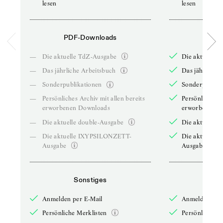
lesen
lesen
PDF-Downloads
PDF-
—
Die aktuelle TdZ-Ausgabe
Die aktuelle 
—
Das jährliche Arbeitsbuch
Das jährliche 
—
Sonderpublikationen
Sonderpublika
—
Persönliches Archiv mit allen bereits
Persönliches A
erworbenen Downloads
erworbenen D
—
Die aktuelle double-Ausgabe
Die aktuelle 
—
Die aktuelle IXYPSILONZETT-
Die aktuelle
Ausgabe
Ausgabe
Sonstiges
So
Anmelden per E-Mail
Anmelden per 
Persönliche Merklisten
Persönliche Me