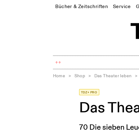
Bücher & Zeitschriften
Service
G
++
Home
>
Shop
>
Das Theater leben
>
TDZ+ PRO
Das The
70 Die sieben Leu