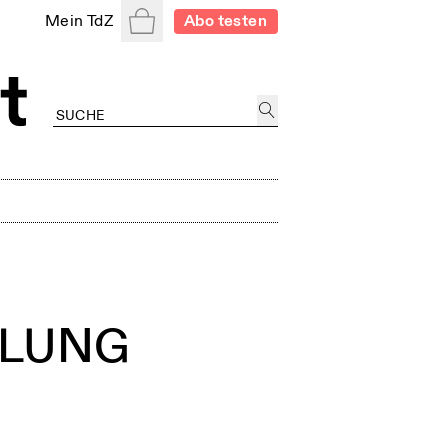
Warenkorb
Mein TdZ
Abo testen
NDLUNG