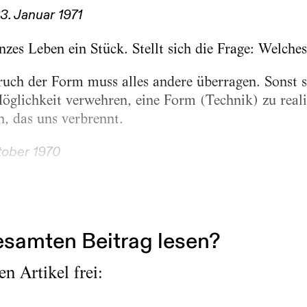
23. Januar 1971
anzes Leben ein Stück. Stellt sich die Frage: Welche
ch der Form muss alles andere überragen. Sonst s
öglichkeit verwehren, eine Form (Technik) zu reali
 das uns verbrennt.
tober 1970
aboratorium und das Living Theatre verbrachten im
äche auf...
samten Beitrag lesen?
n Artikel frei: