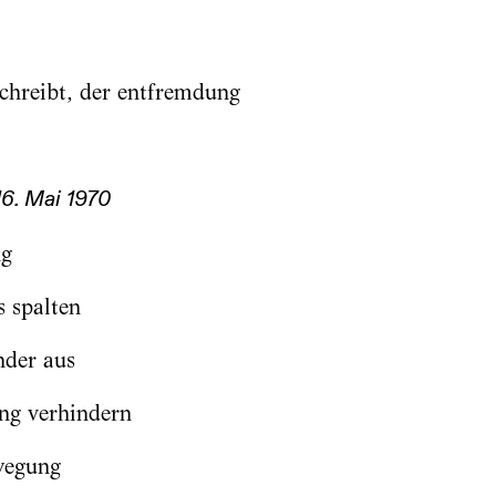
schreibt, der entfremdung
16. Mai 1970
ng
s spalten
nder aus
ng verhindern
wegung