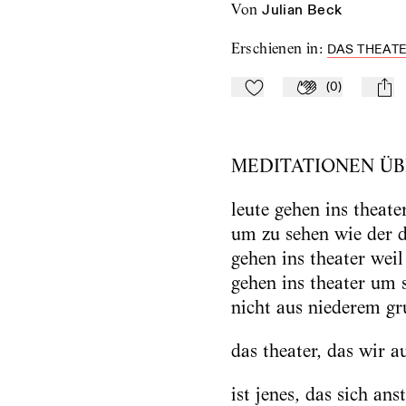
von
Julian Beck
Erschienen in
:
DAS THEATE
(
0
)
Zu Mein-TdZ hinzufügen
Applaudieren
mail
MEDITATIONEN ÜB
leute gehen ins theate
um zu sehen wie der dr
gehen ins theater weil
gehen ins theater um 
nicht aus niederem gr
das theater, das wir a
ist jenes, das sich anst