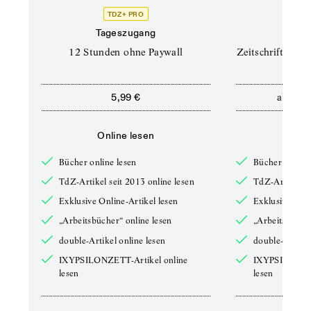
TDZ+ PRO
TD
Tageszugang
Prof
12 Stunden ohne Paywall
Zeitschriften un
ab
5,99 €
12,5
Online lesen
Onli
Bücher online lesen
Bücher online 
TdZ-Artikel seit 2013 online lesen
TdZ-Artikel se
Exklusive Online-Artikel lesen
Exklusive Onli
„Arbeitsbücher“ online lesen
„Arbeitsbücher
double-Artikel online lesen
double-Artikel
IXYPSILONZETT-Artikel online
IXYPSILONZET
lesen
lesen