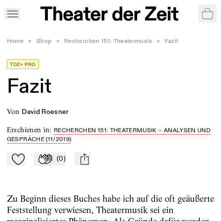
War
Home
>
Shop
>
Recherchen 151: Theatermusik
>
Fazit
TDZ+ PRO
Fazit
von
David Roesner
Erschienen in
:
RECHERCHEN 151: THEATERMUSIK – ANALYSEN UND
GESPRÄCHE (11/2019)
(
0
)
Zu Mein-TdZ hinzufügen
Applaudieren
mail
Zu Beginn dieses Buches habe ich auf die oft geäußerte
Feststellung verwiesen, Theatermusik sei ein