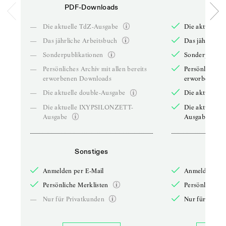
PDF-Downloads
PDF-
—
Die aktuelle TdZ-Ausgabe
Die aktuelle 
—
Das jährliche Arbeitsbuch
Das jährliche 
—
Sonderpublikationen
Sonderpublika
—
Persönliches Archiv mit allen bereits
Persönliches A
erworbenen Downloads
erworbenen D
—
Die aktuelle double-Ausgabe
Die aktuelle 
—
Die aktuelle IXYPSILONZETT-
Die aktuelle
Ausgabe
Ausgabe
Sonstiges
So
Anmelden per E-Mail
Anmelden per 
Persönliche Merklisten
Persönliche Me
—
Nur für Privatkunden
Nur für Priva