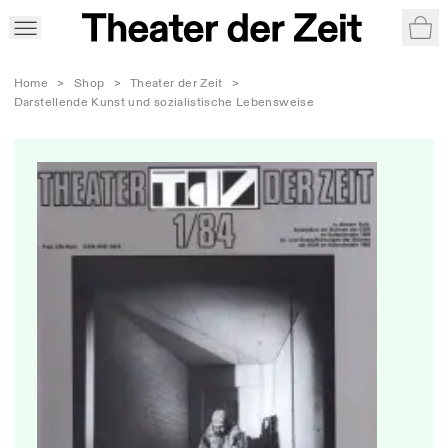
War
Home
>
Shop
>
Theater der Zeit
>
Darstellende Kunst und sozialistische Lebensweise