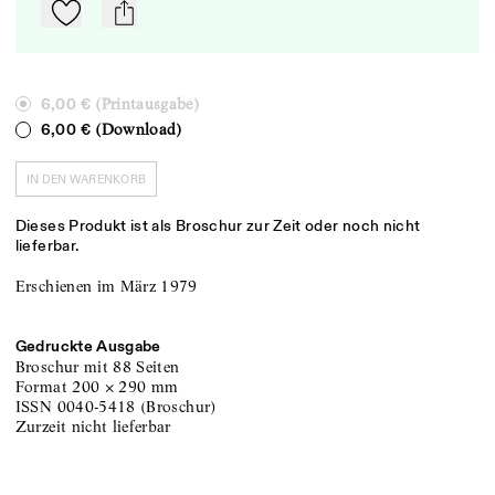
Zu Mein-TdZ hinzufügen
mail
(Printausgabe)
6,00 €
(Download)
6,00 €
IN DEN WARENKORB
Dieses Produkt ist als Broschur zur Zeit oder noch nicht
lieferbar.
Erschienen im März 1979
Gedruckte Ausgabe
Broschur
mit 88 Seiten
Format
200
×
290
mm
ISSN
0040-5418
(
Broschur
)
zurzeit nicht lieferbar