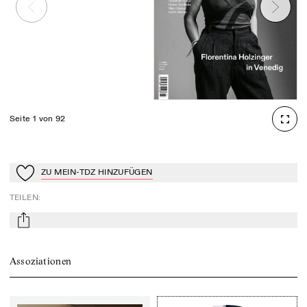
Seite 1 von 92
ZU MEIN-TDZ HINZUFÜGEN
Zu Mein-TdZ hinzufügen
TEILEN
:
mail
Assoziationen