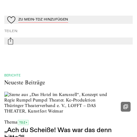
ZU MEIN-TDZ HINZUFÜGEN
Zu Mein-TdZ hinzufügen
TEILEN
:
mail
BERICHTE
Neueste Beiträge
Thema
TDZ+
„Ach du Scheiße! Was war das denn