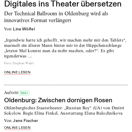
Digitales ins Theater übersetzen
Der Technical Ballroom in Oldenburg wird als
innovatives Format verlängert
von
Lina Wölfel
„Irgendwie hatte ich gehofft, wir machen mehr mit den Tablets“,
murmelt ein älterer Mann hinter mir in der Häppchenschlange
„letztes Mal konnte man da mehr machen, oder?“. Es gibt
irgendetwas …
Foto
:
Stephan Walzl
ONLINE LESEN
Auftritt
TDZ+
Oldenburg: Zwischen dornigen Rosen
Oldenburgisches Staatstheater: „Russian Boy“ (UA) von Dmitri
Sokolow. Regie Elina Finkel, Ausstattung Elena Bulochnikova
von
Jens Fischer
ONLINE LESEN