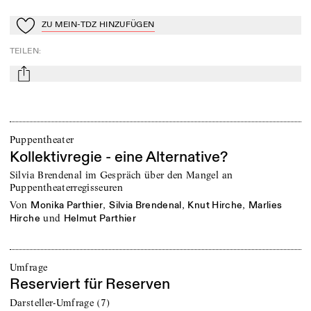
ZU MEIN-TDZ HINZUFÜGEN
Zu Mein-TdZ hinzufügen
TEILEN
:
mail
Puppentheater
Kollektivregie - eine Alternative?
Silvia Brendenal im Gespräch über den Mangel an
Puppentheaterregisseuren
von
,
,
,
Monika Parthier
Silvia Brendenal
Knut Hirche
Marlies
und
Hirche
Helmut Parthier
Umfrage
Reserviert für Reserven
Darsteller-Umfrage (7)