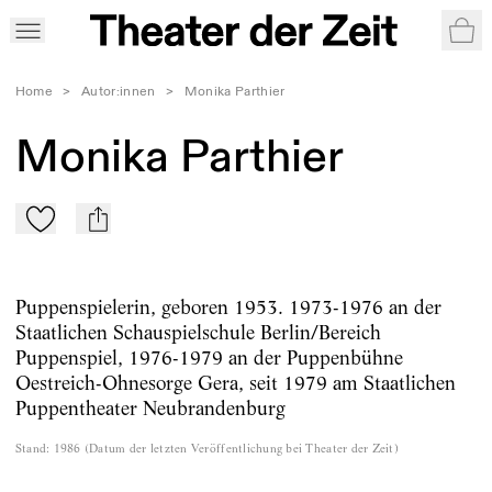
War
Home
>
Autor:innen
>
Monika Parthier
Monika Parthier
Zu Mein-TdZ hinzufügen
mail
Puppenspielerin, geboren 1953. 1973-1976 an der
Staatlichen Schauspielschule Berlin/Bereich
Puppenspiel, 1976-1979 an der Puppenbühne
Oestreich-Ohnesorge Gera, seit 1979 am Staatlichen
Puppentheater Neubrandenburg
Stand
:
1986
(
Datum der letzten Veröffentlichung bei Theater der Zeit
)