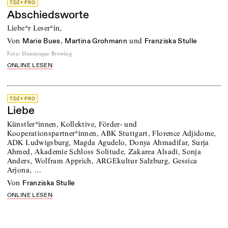
TDZ+ PRO
Abschiedsworte
Liebe*r Leser*in,
von
,
und
Marie Bues
Martina Grohmann
Franziska Stulle
Foto
:
Dominique Brewing
ONLINE LESEN
TDZ+ PRO
Liebe
Künstler*innen, Kollektive, Förder- und
Kooperationspartner*innen, ABK Stuttgart, Florence Adjidome,
ADK Ludwigsburg, Magda Agudelo, Donya Ahmadifar, Surja
Ahmed, Akademie Schloss Solitude, Zakarea Alsadi, Sonja
Anders, Wolfram Apprich, ARGEkultur Salzburg, Gessica
Arjona, …
von
Franziska Stulle
ONLINE LESEN