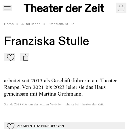
War
Home
>
Autor:innen
>
Franziska Stulle
Franziska Stulle
Zu Mein-TdZ hinzufügen
mail
arbeitet seit 2013 als Geschäftsführerin am Theater
Rampe. Von 2021 bis 2023 leitet sie das Haus
gemeinsam mit Martina Grohmann.
Stand
:
2023
(
Datum der letzten Veröffentlichung bei Theater der Zeit
)
ZU MEIN-TDZ HINZUFÜGEN
Zu Mein-TdZ hinzufügen