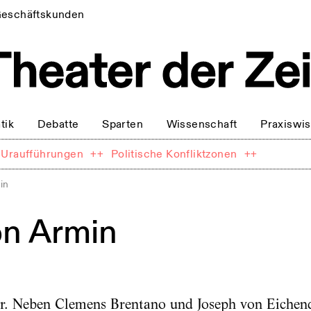
eschäftskunden
tik
Debatte
Sparten
Wissenschaft
Praxiswi
Uraufführungen
++
Politische Konfliktzonen
++
in
n Armin
er. Neben Clemens Brentano und Joseph von Eichendo