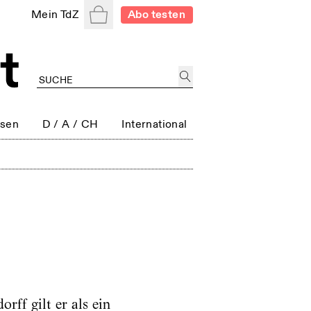
Warenkorb
Mein TdZ
Abo testen
ssen
D / A / CH
International
rff gilt er als ein