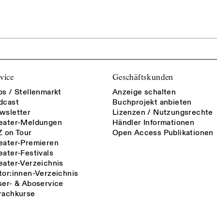
vice
Geschäftskunden
bs / Stellenmarkt
Anzeige schalten
dcast
Buchprojekt anbieten
wsletter
Lizenzen / Nutzungsrechte
eater-Meldungen
Händler Informationen
Z on Tour
Open Access Publikationen
eater-Premieren
eater-Festivals
eater-Verzeichnis
tor:innen-Verzeichnis
ser- & Aboservice
rachkurse