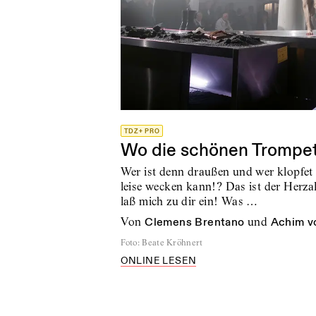
TDZ+ PRO
Wo die schönen Trompet
Wer ist denn draußen und wer klopfet 
leise wecken kann!? Das ist der Herzall
laß mich zu dir ein! Was …
von
Clemens Brentano
und
Achim v
Foto
:
Beate Kröhnert
ONLINE LESEN