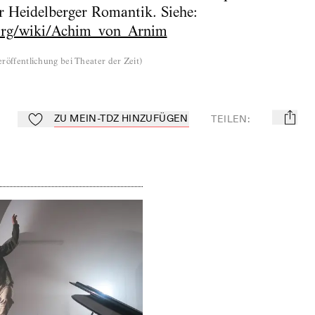
er Heidelberger Romantik. Siehe:
.org/wiki/Achim_von_Arnim
röffentlichung bei Theater der Zeit
)
ZU MEIN-TDZ HINZUFÜGEN
TEILEN
:
mail
Zu Mein-TdZ hinzufügen