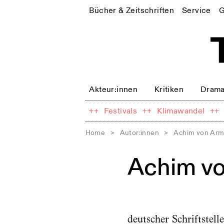
Bücher & Zeitschriften
Service
G
Akteur:innen
Kritiken
Drama
++
Festivals
++
Klimawandel
++
Home
>
Autor:innen
>
Achim von Arm
Achim vo
deutscher Schriftstell