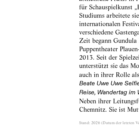
für Schauspielkunst „
Studiums arbeitete si
internationalen Festiv
verschiedene Gastenga
Zeit begann Gundula 
Puppentheater Plauen-
2013. Seit der Spielze
unterstützt sie das 
auch in ihrer Rolle al
Beate Uwe Uwe Selfie K
Reise, Wandertag im 
Neben ihrer Leitungs
Chemnitz. Sie ist Mut
Stand
:
2026
(
Datum der letzten Ve