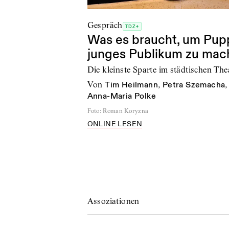
Gespräch
TDZ+
Was es braucht, um Pupp
junges Publikum zu mac
Die kleinste Sparte im städtischen The
von
Tim Heilmann
,
Petra Szemacha
Anna-Maria Polke
Foto
:
Roman Koryzna
ONLINE LESEN
Assoziationen