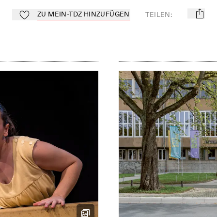
ZU MEIN-TDZ HINZUFÜGEN
TEILEN
:
mail
Zu Mein-TdZ hinzufügen