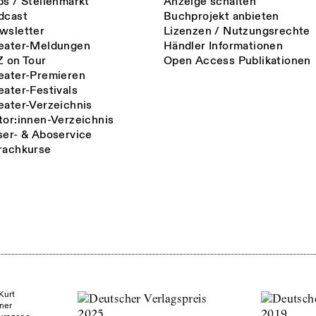
bs / Stellenmarkt
Anzeige schalten
dcast
Buchprojekt anbieten
wsletter
Lizenzen / Nutzungsrechte
eater-Meldungen
Händler Informationen
Z on Tour
Open Access Publikationen
eater-Premieren
eater-Festivals
eater-Verzeichnis
tor:innen-Verzeichnis
ser- & Aboservice
rachkurse
Kurt
ner