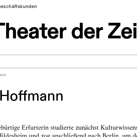
eschäftskunden
ann
 Hoffmann
bürtige Erfurterin studierte zunächst Kulturwissen
 Hildesheim und zog anschließend nach Berlin, um 