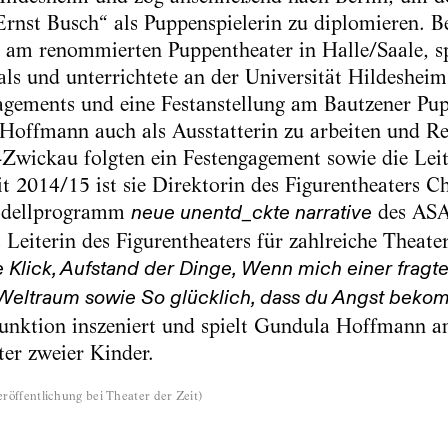
Ernst Busch“ als Puppenspielerin zu diplomieren. B
e am renommierten Puppentheater in Halle/Saale, sp
als und unterrichtete an der Universität Hildesheim
gements und eine Festanstellung am Bautzener Pupp
Hoffmann auch als Ausstatterin zu arbeiten und Re
Zwickau folgten ein Festengagement sowie die Leit
it 2014/15 ist sie Direktorin des Figurentheaters C
Modellprogramm
des ASA-
neue unentd_ckte narrative
s Leiterin des Figurentheaters für zahlreiche Theat
lick, Aufstand der Dinge, Wenn mich einer fragte ..
Weltraum sowie So glücklich, dass du Angst beko
funktion inszeniert und spielt Gundula Hoffmann a
ter zweier Kinder.
röffentlichung bei Theater der Zeit
)