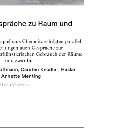
espräche zu Raum und
pielhaus Chemnitz erfolgten parallel
ertungen auch Gespräche zur
terkünstlerischen Gebrauch der Räume
n – und zwar für …
offmann
,
Carsten Knödler
,
Hasko
d
Annette Menting
af Louis Volkmann