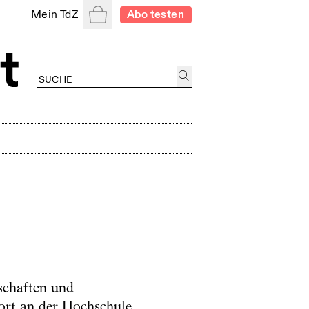
Warenkorb
Mein TdZ
Abo testen
schaften und
dort an der Hochschule