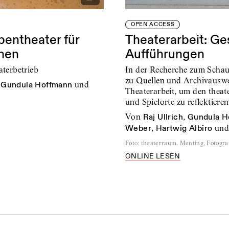
OPEN ACCESS
Theaterarbeit: G
entheater für
Aufführungen
hen
In der Recherche zum Schaus
aterbetrieb
zu Quellen und Archivausw
,
Gundula Hoffmann
und
Theaterarbeit, um den thea
und Spielorte zu reflektiere
von
Raj Ullrich
,
Gundula H
Weber
,
Hartwig Albiro
un
Foto
:
theaterraum. Menting, Fotogr
ONLINE LESEN