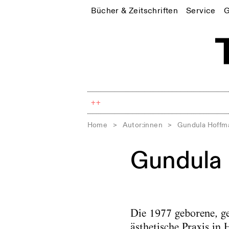
Bücher & Zeitschriften
Service
G
++
Home
>
Autor:innen
>
Gundula Hoffm
Gundula
Die 1977 geborene, ge
ästhetische Praxis in