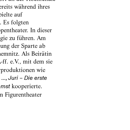
ereits während ihres
ielte auf
. Es folgten
entheater. In dieser
gie zu führen. Am
ung der Sparte ab
hemnitz. Als Beirätin
ff. e.V., mit dem sie
erproduktionen wie
., Juri – Die erste
kooperierte.
mmst
m Figurentheater