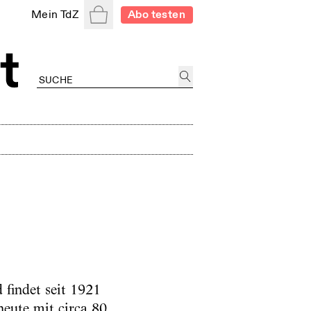
Warenkorb
Mein TdZ
Abo testen
 findet seit 1921
eute mit circa 80