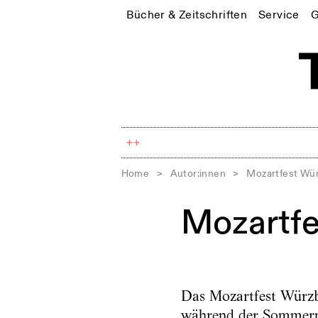
Bücher & Zeitschriften
Service
G
++
Home
>
Autor:innen
>
Mozartfest Wü
Mozartfe
Das Mozartfest Würzbu
während der Sommermo