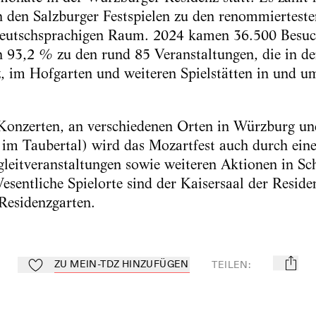
 den Salzburger Festspielen zu den renommiertesten
deutschsprachigen Raum. 2024 kamen 36.500 Besuch
 93,2 % zu den rund 85 Veranstaltungen, die in de
, im Hofgarten und weiteren Spielstätten in und 
Konzerten, an verschiedenen Orten in Würzburg u
im Taubertal) wird das Mozartfest auch durch ein
gleitveranstaltungen
sowie weiteren Aktionen in Sc
esentliche Spielorte sind der Kaisersaal der Resid
 Residenzgarten.
ZU MEIN-TDZ HINZUFÜGEN
TEILEN
:
mail
Zu Mein-TdZ hinzufügen