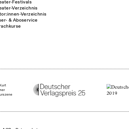
eater-Festivals
eater-Verzeichnis
tor:innen-Verzeichnis
ser- & Aboservice
rachkurse
Kurt
ner
turszene