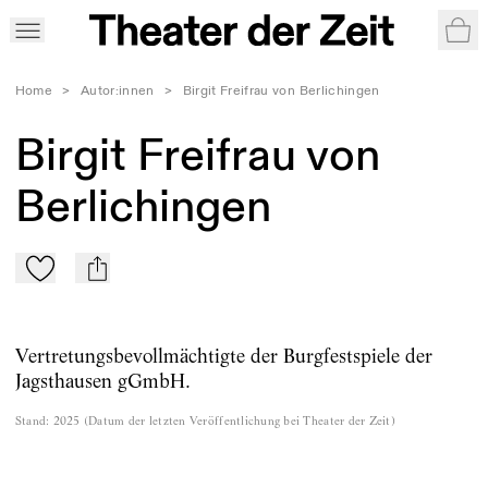
War
Home
>
Autor:innen
>
Birgit Freifrau von Berlichingen
Birgit Freifrau von
Berlichingen
Zu Mein-TdZ hinzufügen
mail
Vertretungsbevollmächtigte der Burgfestspiele der
Jagsthausen gGmbH.
Stand
:
2025
(
Datum der letzten Veröffentlichung bei Theater der Zeit
)