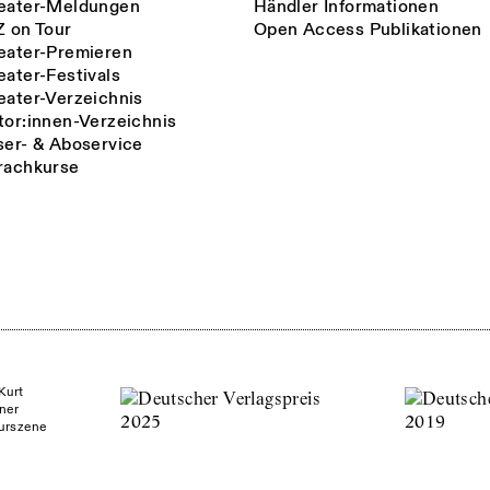
eater-Meldungen
Händler Informationen
Z on Tour
Open Access Publikationen
eater-Premieren
eater-Festivals
eater-Verzeichnis
tor:innen-Verzeichnis
ser- & Aboservice
rachkurse
Kurt
ner
turszene