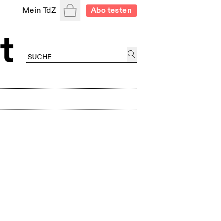
Warenkorb
Mein TdZ
Abo testen