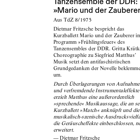
Tanzensemble der DDR:
»Mario und der Zaubere
Aus TdZ 8/1975
Dietmar Fritzsche bespricht das
Kurzballett Mario und der Zauberer i
Programm »Frühlingsfeuer« des
Tanzensembles der DDR. Gritta Krätk
Choreographie zu Siegfried Matthus’
Musik setzt den antifaschistischen
Grundgedanken der Novelle beklemm
um.
Durch Überlagerungen von Aufnahme
und verfremdende Instrumentaleffekte
erzielt Matthus eine außerordentlich
»sprechende« Musikaussage, die an se
Kurzballett »Match« anknüpft und die
musikalisch-szenische Ausdrucksvielfa
die Geräuscheffekte einbeschlossen, n
erweitert.
—
Dietmar Fritzsche