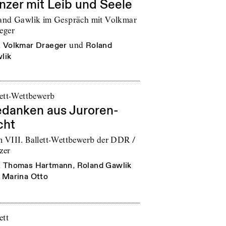
nzer mit Leib und Seele
and Gawlik im Gespräch mit Volkmar
eger
n
Volkmar Draeger
und
Roland
lik
lett-Wettbewerb
danken aus Juroren-
cht
 VIII. Ballett-Wettbewerb der DDR /
zer
n
Thomas Hartmann
,
Roland Gawlik
Marina Otto
ett