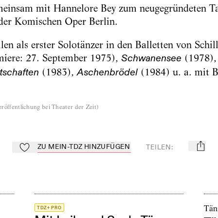
einsam mit Hannelore Bey zum neugegründeten Ta
 der Komischen Oper Berlin.
llen als erster Solotänzer in den Balletten von Schil
iere: 27. September 1975),
(1978)
Schwanensee
(1983),
(1984) u. a. mit B
schaften
Aschenbrödel
röffentlichung bei Theater der Zeit
)
ZU MEIN-TDZ HINZUFÜGEN
TEILEN
:
mail
Zu Mein-TdZ hinzufügen
Tän
TDZ+ PRO