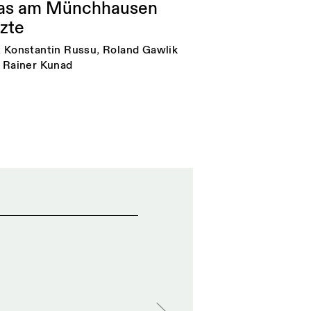
s am Münchhausen
izte
n
Konstantin Russu
,
Roland Gawlik
Rainer Kunad