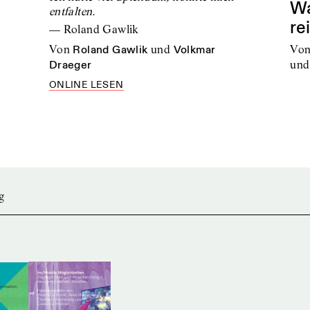
Wa
entfalten.
re
—
Roland Gawlik
vo
von
Roland Gawlik
und
Volkmar
und
Draeger
ONLINE LESEN
g