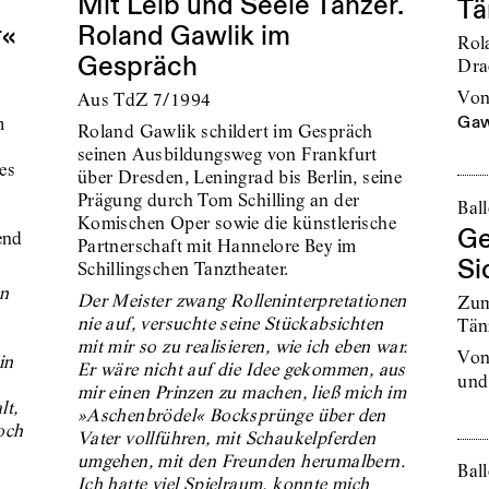
Mit Leib und Seele Tänzer.
Tä
r«
Roland Gawlik im
Rol
Gespräch
Dra
vo
Aus TdZ 7/1994
Gaw
m
Roland Gawlik schildert im Gespräch
seinen Ausbildungsweg von Frankfurt
es
über Dresden, Leningrad bis Berlin, seine
Prägung durch Tom Schilling an der
Bal
Komischen Oper sowie die künstlerische
Ge
end
Partnerschaft mit Hannelore Bey im
Si
Schillingschen Tanztheater.
n
Der Meister zwang Rolleninterpretationen
Zum
nie auf, versuchte seine Stückabsichten
Tän
mit mir so zu realisieren, wie ich eben war.
vo
in
Er wäre nicht auf die Idee gekommen, aus
und
mir einen Prinzen zu machen, ließ mich im
lt,
»Aschenbrödel« Bocksprünge über den
och
Vater vollführen, mit Schaukelpferden
umgehen, mit den Freunden herumalbern.
Ball
Ich hatte viel Spielraum, konnte mich