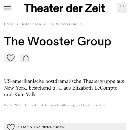
War
Home
>
Autor:innen
>
The Wooster Group
The Wooster Group
Zu Mein-TdZ hinzufügen
mail
US-amerikanische postdramatische Theatergruppe aus
New York, bestehend u. a. aus Elizabeth LeCompte
und Kate Valk.
Stand
:
2023
(
Datum der letzten Veröffentlichung bei Theater der Zeit
)
ZU MEIN-TDZ HINZUFÜGEN
Zu Mein-TdZ hinzufügen