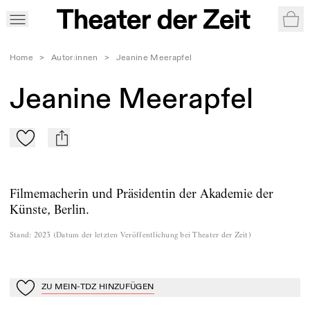
War
Home
>
Autor:innen
>
Jeanine Meerapfel
Jeanine Meerapfel
Zu Mein-TdZ hinzufügen
mail
Filmemacherin und Präsidentin der Akademie der
Künste, Berlin.
Stand
:
2023
(
Datum der letzten Veröffentlichung bei Theater der Zeit
)
ZU MEIN-TDZ HINZUFÜGEN
Zu Mein-TdZ hinzufügen