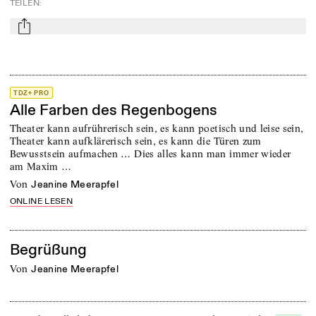
TEILEN
:
mail
TDZ+ PRO
Alle Farben des Regenbogens
Theater kann aufrührerisch sein, es kann poetisch und leise sein,
Theater kann aufklärerisch sein, es kann die Türen zum
Bewusstsein aufmachen … Dies alles kann man immer wieder
am Maxim …
von
Jeanine Meerapfel
ONLINE LESEN
Begrüßung
von
Jeanine Meerapfel