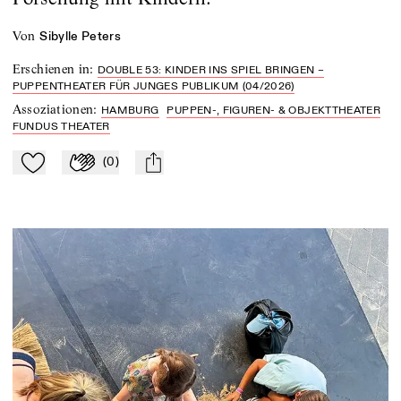
von
Sibylle Peters
Erschienen in
:
DOUBLE 53: KINDER INS SPIEL BRINGEN –
PUPPENTHEATER FÜR JUNGES PUBLIKUM (04/2026)
Assoziationen
:
HAMBURG
PUPPEN-, FIGUREN- & OBJEKTTHEATER
FUNDUS THEATER
(
0
)
Zu Mein-TdZ hinzufügen
Applaudieren
mail