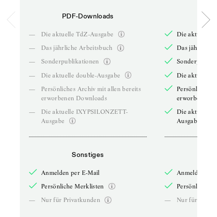
PDF-Downloads
PDF-
—
Die aktuelle TdZ-Ausgabe
Die aktuelle 
—
Das jährliche Arbeitsbuch
Das jährliche 
—
Sonderpublikationen
Sonderpublika
—
Die aktuelle double-Ausgabe
Die aktuelle 
—
Persönliches Archiv mit allen bereits
Persönliches A
erworbenen Downloads
erworbenen D
—
Die aktuelle IXYPSILONZETT-
Die aktuelle
Ausgabe
Ausgabe
Sonstiges
So
Anmelden per E-Mail
Anmelden per 
Persönliche Merklisten
Persönliche Me
—
Nur für Privatkunden
—
Nur für Priva