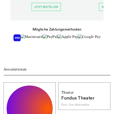
JETZT BESTELLEN
30 TAGE 
Mögliche Zahlungsmethoden
Assoziationen
Theater
Fundus Theater
Foto
:
Uwe Rohwedder