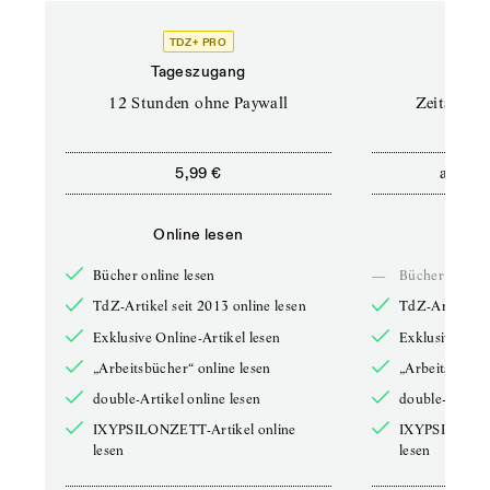
TDZ+ PRO
Tageszugang
Stand
12 Stunden ohne Paywall
Zeitschrif
ab
5,99 €
5,9
Online lesen
Onli
Bücher online lesen
—
Bücher online 
TdZ-Artikel seit 2013 online lesen
TdZ-Artikel se
Exklusive Online-Artikel lesen
Exklusive Onli
„Arbeitsbücher“ online lesen
„Arbeitsbücher
double-Artikel online lesen
double-Artikel
IXYPSILONZETT-Artikel online
IXYPSILONZET
lesen
lesen