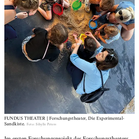
FUNDUS THEATER | Forschungstheater, Die Experimental-
Sandkiste.
Foto
:
Sibylle Peters
Im ersten Forschungsprojekt des Forschungstheaters