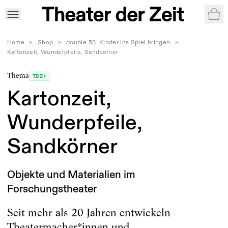
War
Home
>
Shop
>
double 53: Kinder ins Spiel bringen
>
Kartonzeit, Wunderpfeile, Sandkörner
Thema
TDZ+
Kartonzeit,
Wunderpfeile,
Sandkörner
Objekte und Materialien im
Forschungstheater
Seit mehr als 20 Jahren entwickeln
Theatermacher*innen und