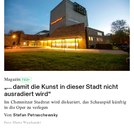
Magazin
TDZ+
„… damit die Kunst in dieser Stadt nicht
ausradiert wird“
Im Chemnitzer Stadtrat wird diskutiert, das Schauspiel künftig
in die Oper zu verlegen
von
Stefan Petraschewsky
Foto
:
Dieter Wuschanski