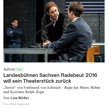
Auftritt
TDZ+
Landesbühnen Sachsen Radebeul: 2016
will sein Theaterstück zurück
„Terror“ von Ferdinand von Schirach – Regie Jan Meyer, Bühne
und Kostüme Ralph Zeger
von
Lina Wölfel
Foto
:
René Jungnickel