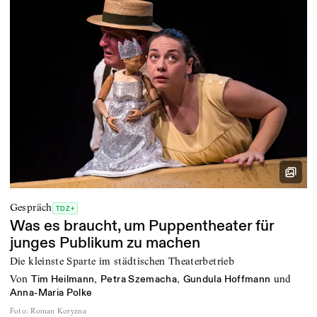
Gespräch
TDZ+
Was es braucht, um Puppentheater für
junges Publikum zu machen
Die kleinste Sparte im städtischen Theaterbetrieb
von
,
,
und
Tim Heilmann
Petra Szemacha
Gundula Hoffmann
Anna-Maria Polke
Foto
:
Roman Koryzna