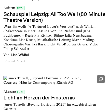
Auftritt
TDZ+
Schauspiel Leipzig: All Too Well (80 Minute
Theatre Version)
„Was ihr wollt (A Tortured Lover's Version)“ nach William
Shakespeare in einer Fassung von Pia Richter und Julia
Buchberger – Regie Pia Richter, Bühne Julia Nussbaumer,
Kostüme Lise Kruse, Musikalische Leitung Maria Moling,
Choreografie Vasiliki Bara, Licht Veit-Rüdiger Griess, Video
Philip Schroeder
von
Lina Wölfel
Foto
:
Rolf Arnold
Akteure
TDZ+
Licht im Herzen der Finsternis
James Turrells „Beyond Horizons 2025“ im erzgebirgischen
Oelsnitz