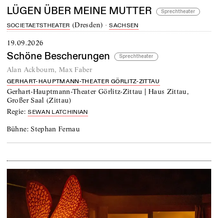
LÜGEN ÜBER MEINE MUTTER
Sprechtheater
(
Dresden
)
·
SOCIETAETSTHEATER
SACHSEN
19.09.2026
Schöne Bescherungen
Sprechtheater
Alan Ackbourn
,
Max Faber
GERHART-HAUPTMANN-THEATER GÖRLITZ-ZITTAU
Gerhart-Hauptmann-Theater Görlitz-Zittau | Haus Zittau,
Großer Saal
(
Zittau
)
Regie:
SEWAN LATCHINIAN
Bühne:
Stephan Fernau