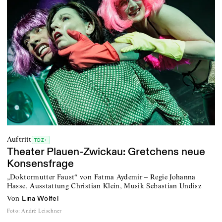
Auftritt
TDZ+
Theater Plauen-Zwickau: Gretchens neue
Konsensfrage
„Doktormutter Faust“ von Fatma Aydemir – Regie Johanna
Hasse, Ausstattung Christian Klein, Musik Sebastian Undisz
von
Lina Wölfel
Foto
:
André Leischner