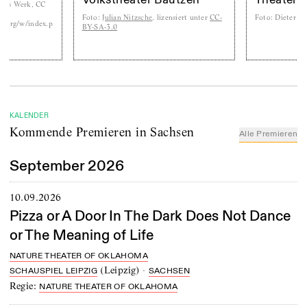
Volkstheater Bautzen
Theater
Foto
:
Julian Nitzsche
, lizensiert unter
CC-
Foto
:
Dieter Knoblauch
p
BY-SA-3.0
KALENDER
Kommende Premieren in Sachsen
Alle Premieren
September 2026
10.09.2026
Pizza or A Door In The Dark Does Not Dance
or The Meaning of Life
NATURE THEATER OF OKLAHOMA
(
Leipzig
)
·
SCHAUSPIEL LEIPZIG
SACHSEN
Regie:
NATURE THEATER OF OKLAHOMA