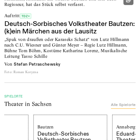
Auftritt
TDZ+
Deutsch-Sorbisches Volkstheater Bautzen:
(k)ein Märchen aus der Lausitz
„Spuk von draußen oder Karaseks Schatz“ von Lutz Hillmann
nach C.U. Wiesner und Günter Meyer – Regie Lutz Hillmann,
Bühne Tom Böhm, Kostüme Katharina Lorenz, Musikalische
Leitung Tasso Schille
von
Stefan Petraschewsky
Foto
:
Roman Koryzna
SPIELORTE
Theater
in Sachsen
Alle Spielorte
Bautzen
Annaberg-Buchholz
Deutsch-Sorbisches
Eduard-von-Winte