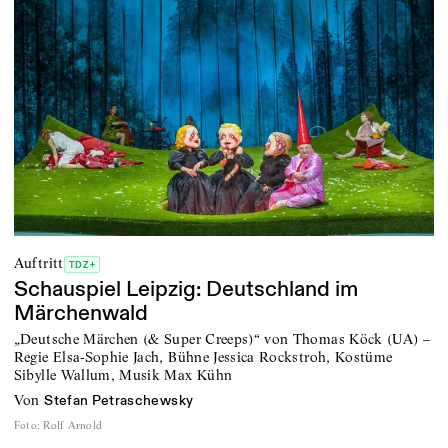
Auftritt
TDZ+
Schauspiel Leipzig: Deutschland im
Märchenwald
„Deutsche Märchen (& Super Creeps)“ von Thomas Köck (UA) –
Regie Elsa-Sophie Jach, Bühne Jessica Rockstroh, Kostüme
Sibylle Wallum, Musik Max Kühn
von
Stefan Petraschewsky
Foto
:
Rolf Arnold