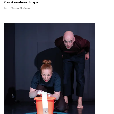
von
Annalena Küspert
Foto
:
Nasser Hashemi