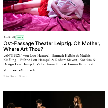
Auftritt
TDZ+
Ost-Passage Theater Leipzig: Oh Mother,
Where Art Thou?
„ANTISEX“ von Lou Hampel, Hannah Helbig & Mathis
Kießling – Bühne Lou Hampel & Robert Sievert, Kostüm &
Design Lou Hampel, Video Anna Hinz & Emma Kommert
von
Leena Schnack
Foto
:
Robert Sievert