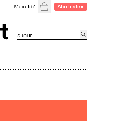
Warenkorb
Mein TdZ
Abo testen