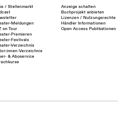
bs / Stellenmarkt
Anzeige schalten
dcast
Buchprojekt anbieten
wsletter
Lizenzen / Nutzungsrechte
eater-Meldungen
Händler Informationen
Z on Tour
Open Access Publikationen
eater-Premieren
eater-Festivals
eater-Verzeichnis
tor:innen-Verzeichnis
ser- & Aboservice
rachkurse