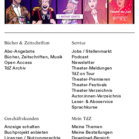
Bücher & Zeitschriften
Service
Abo-Angebote
Jobs / Stellenmarkt
Bücher, Zeitschriften, Musik
Podcast
Open Access
Newsletter
TdZ Archiv
Theater-Meldungen
TdZ on Tour
Theater-Premieren
Theater-Festivals
Theater-Verzeichnis
Autor:innen-Verzeichnis
Leser- & Aboservice
Sprachkurse
Geschäftskunden
Mein TdZ
Anzeige schalten
Meine Themen
Buchprojekt anbieten
Meine Bestellungen
Lizenzen / Nutzungsrechte
Download-Bereich