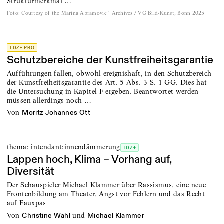
Strukturmerkmal …
Foto
:
Courtesy of the Marina Abramovic ´ Archives / VG Bild-Kunst, Bonn 2023
TDZ+ PRO
Schutzbereiche der Kunstfreiheitsgarantie
Aufführungen fallen, obwohl ereignishaft, in den Schutzbereich
der Kunstfreiheitsgarantie des Art. 5 Abs. 3 S. 1 GG. Dies hat
die Untersuchung in Kapitel F ergeben. Beantwortet werden
müssen allerdings noch …
von
Moritz Johannes Ott
thema: intendant:innendämmerung
TDZ+
Lappen hoch, Klima – Vorhang auf,
Diversität
Der Schauspieler Michael Klammer über Rassismus, eine neue
Frontenbildung am Theater, Angst vor Fehlern und das Recht
auf Fauxpas
von
und
Christine Wahl
Michael Klammer