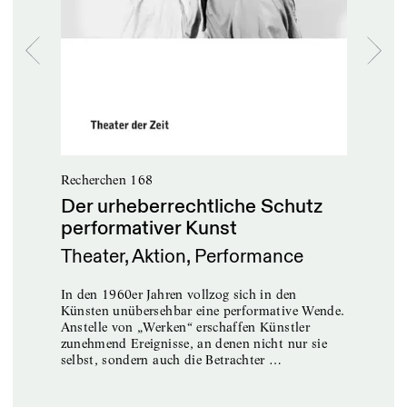
Th
Ha
Recherchen 168
n
Die 
Der urheberrechtliche Schutz
gesc
performativer Kunst
Grun
nge
Rech
Theater, Aktion, Performance
Thea
Eins
In den 1960er Jahren vollzog sich in den
Künsten unübersehbar eine performative Wende.
Anstelle von „Werken“ erschaffen Künstler
zunehmend Ereignisse, an denen nicht nur sie
selbst, sondern auch die Betrachter …