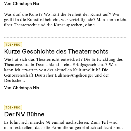
von
Christoph Nix
Was darf die Kunst? Wo hört die Freiheit der Kunst auf? Wer
greift in die Kunstfreiheit ein, wer verteidigt sie? Man kann nicht
über Theaterrecht und die Kunst sprechen, ohne …
TDZ+ PRO
Kurze Geschichte des Theaterrechts
Wie hat sich das Theaterrecht entwickelt? Die Entwicklung des
Theaterrechts in Deutschland – eine Erfolgsgeschichte? Was
kann ich erwarten von der aktuellen Kulturpolitik? Die
Genossenschaft Deutscher Bühnen-Angehöriger und der
Deutsche …
von
Christoph Nix
TDZ+ PRO
Der NV Bühne
Es lohnt sich manche §§ einmal nachzulesen. Zum Teil wird
man feststellen, dass die Formulierungen einfach schlecht sind,