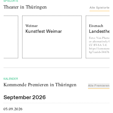
SPIELORTE
Theater
in Thüringen
Alle Spielorte
Weimar
Eisenach
Kunstfest Weimar
Landestheater Eise
Foto
:
Von Photo by CEphoto, U
or alternatively © CEphoto, Uwe
CC BY-SA 3.0,
https://commons.wikimedia.org
hp?curid=34676559
KALENDER
Kommende Premieren in Thüringen
Alle Premieren
September 2026
05.09.2026