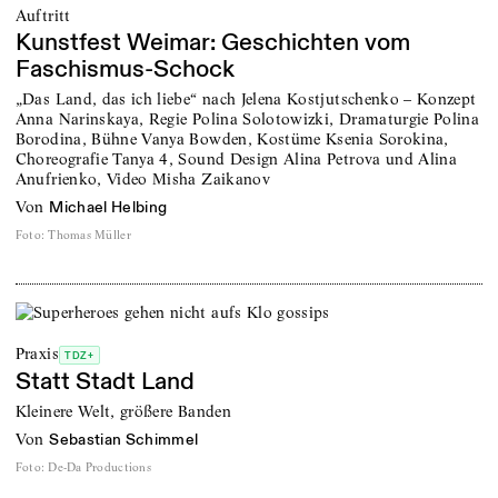
Auftritt
Kunstfest Weimar: Geschichten vom
Faschismus-Schock
„Das Land, das ich liebe“ nach Jelena Kostjutschenko – Konzept
Anna Narinskaya, Regie Polina Solotowizki, Dramaturgie Polina
Borodina, Bühne Vanya Bowden, Kostüme Ksenia Sorokina,
Choreografie Tanya 4, Sound Design Alina Petrova und Alina
Anufrienko, Video Misha Zaikanov
von
Michael Helbing
Foto
:
Thomas Müller
Praxis
TDZ+
Statt Stadt Land
Kleinere Welt, größere Banden
von
Sebastian Schimmel
Foto
:
De-Da Productions