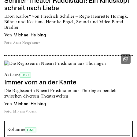
Schiller-Theater Rudolstadt: Ein Kindskopf
schreit nach Liebe
„Don Karlos“ von Friedrich Schiller – Regie Henriette Hörnigk,
Bühne und Kostüme Henrike Engel, Sound und Video Bernd
Bradler
von
Michael Helbing
Foto
:
Anke Neugebauer
Akteure
TDZ+
Immer vorn an der Kante
Die Regisseurin Naemi Friedmann aus Thüringen pendelt
zwischen diversen Theaterwelten
von
Michael Helbing
Foto
:
Mirjana Vrbaski
Kolumne
TDZ+