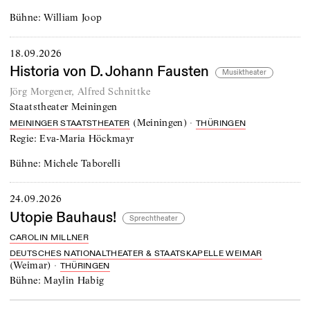
Bühne:
William Joop
18.09.2026
Historia von D. Johann Fausten
Musiktheater
Jörg Morgener
,
Alfred Schnittke
Staatstheater Meiningen
(
Meiningen
)
·
MEININGER STAATSTHEATER
THÜRINGEN
Regie:
Eva-Maria Höckmayr
Bühne:
Michele Taborelli
24.09.2026
Utopie Bauhaus!
Sprechtheater
CAROLIN MILLNER
DEUTSCHES NATIONALTHEATER & STAATSKAPELLE WEIMAR
(
Weimar
)
·
THÜRINGEN
Bühne:
Maylin Habig