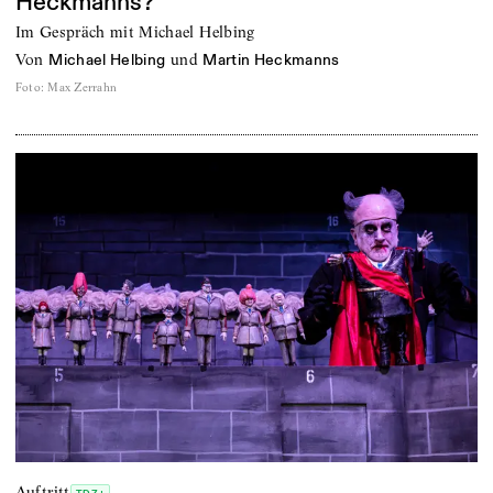
Heckmanns?
Im Gespräch mit Michael Helbing
von
und
Michael Helbing
Martin Heckmanns
Foto
:
Max Zerrahn
Auftritt