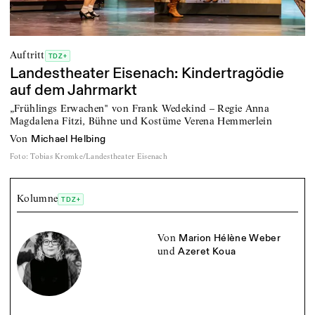
Auftritt
TDZ+
Landestheater Eisenach: Kindertragödie
auf dem Jahrmarkt
„Frühlings Erwachen" von Frank Wedekind – Regie Anna
Magdalena Fitzi, Bühne und Kostüme Verena Hemmerlein
von
Michael Helbing
Foto
:
Tobias Kromke/Landestheater Eisenach
Kolumne
TDZ+
von
Marion Hélène Weber
und
Azeret Koua