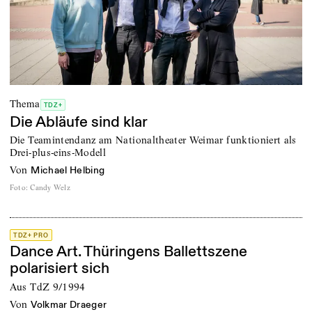
Thema
TDZ+
Die Abläufe sind klar
Die Teamintendanz am Nationaltheater Weimar funktioniert als
Drei-plus-eins-Modell
von
Michael Helbing
Foto
:
Candy Welz
TDZ+ PRO
Dance Art. Thüringens Ballettszene
polarisiert sich
Aus TdZ 9/1994
von
Volkmar Draeger