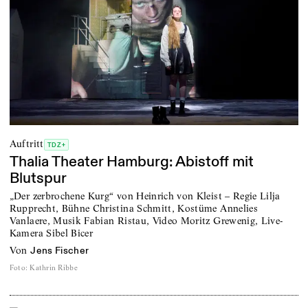
Auftritt
TDZ+
Thalia Theater Hamburg: Abistoff mit
Blutspur
„Der zerbrochene Kurg“ von Heinrich von Kleist – Regie Lilja
Rupprecht, Bühne Christina Schmitt, Kostüme Annelies
Vanlaere, Musik Fabian Ristau, Video Moritz Grewenig, Live-
Kamera Sibel Bicer
von
Jens Fischer
Foto
:
Kathrin Ribbe