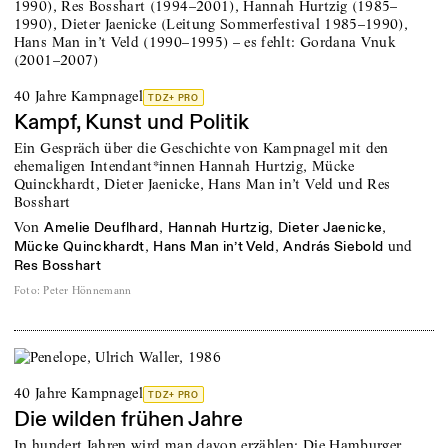
40 Jahre Kampnagel
TDZ+ PRO
Kampf, Kunst und Politik
Ein Gespräch über die Geschichte von Kampnagel mit den
ehemaligen Intendant*innen Hannah Hurtzig, Mücke
Quinckhardt, Dieter Jaenicke, Hans Man in’t Veld und Res
Bosshart
von
,
,
,
Amelie Deuflhard
Hannah Hurtzig
Dieter Jaenicke
,
,
und
Mücke Quinckhardt
Hans Man in’t Veld
András Siebold
Res Bosshart
Foto
:
Peter Hönnemann
40 Jahre Kampnagel
TDZ+ PRO
Die wilden frühen Jahre
In hundert Jahren wird man davon erzählen: Die Hamburger