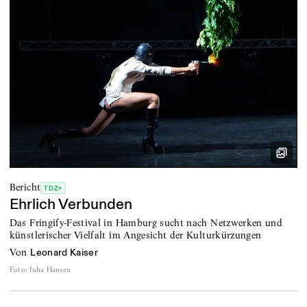
Bericht
TDZ+
Ehrlich Verbunden
Das Fringify-Festival in Hamburg sucht nach Netzwerken und
künstlerischer Vielfalt im Angesicht der Kulturkürzungen
von
Leonard Kaiser
Foto
:
Juha Hansen