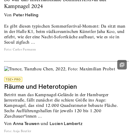
Kampnagel 2024
von
Peter Helling
Es gibt diesen typischen Sommerfestival-Moment: Da sitzt man
in der Halle K1, beim südkoreanischen Künstler Jaha Koo, und
erlebt, wie der eine Nacht-Sofortküche aufbaut, wie es sie in
Seoul zigfach …
Foto
:
Carlos Furmann
TDZ+ PRO
Räume und Heterotopien
Betritt man das Kampnagel-Gelände in der Hamburger
Jarrestraße, fällt zunächst die schiere Größe ins Auge:
Kampnagel, das sind 12.000 Quadratmeter bebaute Fläche.
Sechs Aufführungshallen für jeweils 120 bis 1.200
Zuschauer*innen …
von
und
Anna Teuwen
Lucien Lambertz
Foto
:
Anja Beutler