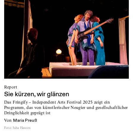
Report
Sie kürzen, wir glänzen
Das Fringify – Independent Arts Festival 2025 zeigt ein
Programm, das von künstlerischer Neugier und gesellschaftlicher
Dringlichkeit geprägt ist
von
Maria Preuß
Foto
:
Juha Hansen