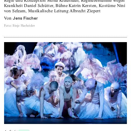
Regie und Konzeption Mona Kraushaar, Regieübernahme wegen
Krankheit Daniel Schütter, Bühne Katrin Kersten, Kostüme Nini
von Selzam, Musikalische Leitung Albrecht Ziepert
von
Jens Fischer
Foto
:
Sinje Hasheider