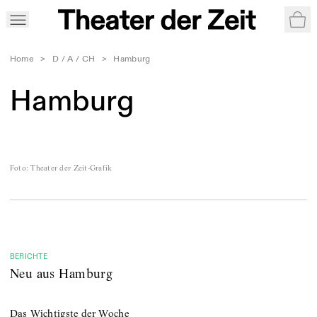
War
Home
>
D / A / CH
>
Hamburg
Hamburg
Foto
:
Theater der Zeit-Grafik
BERICHTE
Neu aus Hamburg
Das Wichtigste der Woche