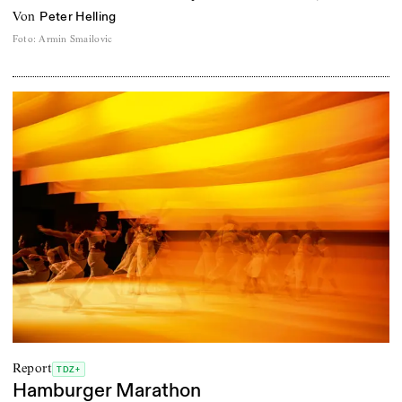
von
Peter Helling
Foto
:
Armin Smailovic
Report
TDZ+
Hamburger Marathon