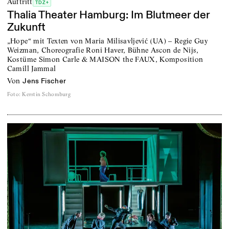
Auftritt
TDZ+
Thalia Theater Hamburg: Im Blutmeer der
Zukunft
„Hope“ mit Texten von Maria Milisavljević (UA) – Regie Guy
Weizman, Choreografie Roni Haver, Bühne Ascon de Nijs,
Kostüme Simon Carle & MAISON the FAUX, Komposition
Camill Jammal
von
Jens Fischer
Foto
:
Kerstin Schomburg