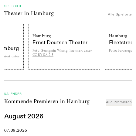
SPIELORTE
Theater
in Hamburg
Alle Spielorte
Hamburg
Hamburg
Ernst Deutsch Theater
Fleetstreet Theater
Foto
:
Seungmin Whang, lizensiert unter
Foto
:
barbaragold
CC BY-SA 2.5
KALENDER
Kommende Premieren in Hamburg
Alle Premieren
August 2026
07.08.2026