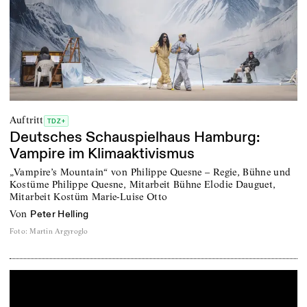
Auftritt
TDZ+
Deutsches Schauspielhaus Hamburg:
Vampire im Klimaaktivismus
„Vampire’s Mountain“ von Philippe Quesne – Regie, Bühne und
Kostüme Philippe Quesne, Mitarbeit Bühne Elodie Dauguet,
Mitarbeit Kostüm Marie-Luise Otto
von
Peter Helling
Foto
:
Martin Argyroglo