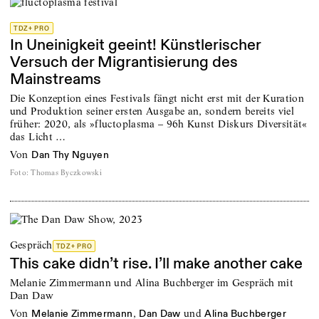
TDZ+ PRO
In Uneinigkeit geeint! Künstlerischer
Versuch der Migrantisierung des
Mainstreams
Die Konzeption eines Festivals fängt nicht erst mit der Kuration
und Produktion seiner ersten Ausgabe an, sondern bereits viel
früher: 2020, als »fluctoplasma – 96h Kunst Diskurs Diversität«
das Licht …
von
Dan Thy Nguyen
Foto
:
Thomas Byczkowski
Gespräch
TDZ+ PRO
This cake didn’t rise. I’ll make another cake
Melanie Zimmermann und Alina Buchberger im Gespräch mit
Dan Daw
von
,
und
Melanie Zimmermann
Dan Daw
Alina Buchberger