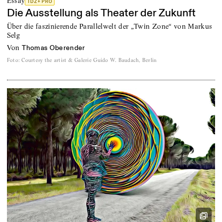
Essay
TDZ+ PRO
Die Ausstellung als Theater der Zukunft
Über die faszinierende Parallelwelt der „Twin Zone“ von Markus
Selg
von
Thomas Oberender
Foto
:
Courtesy the artist & Galerie Guido W. Baudach, Berlin