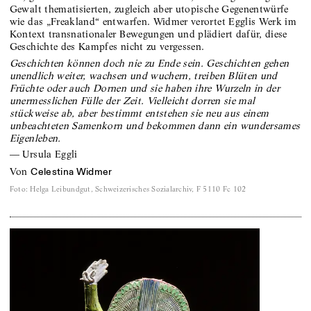
Gewalt thematisierten, zugleich aber utopische Gegenentwürfe
wie das „Freakland“ entwarfen. Widmer verortet Egglis Werk im
Kontext transnationaler Bewegungen und plädiert dafür, diese
Geschichte des Kampfes nicht zu vergessen.
Geschichten können doch nie zu Ende sein. Geschichten gehen
unendlich weiter, wachsen und wuchern, treiben Blüten und
Früchte oder auch Dornen und sie haben ihre Wurzeln in der
unermesslichen Fülle der Zeit. Vielleicht dorren sie mal
stückweise ab, aber bestimmt entstehen sie neu aus einem
unbeachteten Samenkorn und bekommen dann ein wundersames
Eigenleben.
—
Ursula Eggli
von
Celestina Widmer
Foto
:
Helga Leibundgut, Schweizerisches Sozialarchiv, F 5110 Fc 102