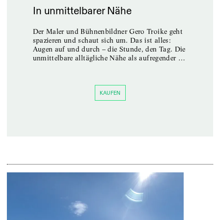
In unmittelbarer Nähe
Der Maler und Bühnenbildner Gero Troike geht
spazieren und schaut sich um. Das ist alles:
Augen auf und durch – die Stunde, den Tag. Die
unmittelbare alltägliche Nähe als aufregender …
Edit
KAUFEN
Ever
DA
30
Th
Ev
Die 
Ever
Ausb
sich
durc