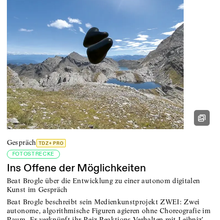
Jahr
Gespräch
TDZ+ PRO
FOTOSTRECKE
Ins Offene der Möglichkeiten
Beat Brogle über die Entwicklung zu einer autonom digitalen
Kunst im Gespräch
Beat Brogle beschreibt sein Medienkunstprojekt ZWEI: Zwei
autonome, algorithmische Figuren agieren ohne Choreografie im
Raum. Er verknüpft ihr Reiz-Reaktions-Verhalten mit Leibniz’