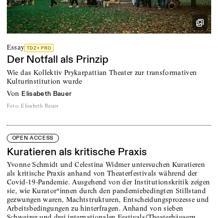
Essay
TDZ+ PRO
Der Notfall als Prinzip
Wie das Kollektiv Prykarpattian Theater zur transformativen
Kulturinstitution wurde
von
Elisabeth Bauer
Foto
:
Elisabeth Bauer
OPEN ACCESS
Kuratieren als kritische Praxis
Yvonne Schmidt und Celestina Widmer untersuchen Kuratieren
als kritische Praxis anhand von Theaterfestivals während der
Covid-19-Pandemie. Ausgehend von der Institutionskritik zeigen
sie, wie Kurator*innen durch den pandemiebedingten Stillstand
gezwungen waren, Machtstrukturen, Entscheidungsprozesse und
Arbeitsbedingungen zu hinterfragen. Anhand von sieben
Schweizer und drei internationalen Festivals/Theaterhäusern,