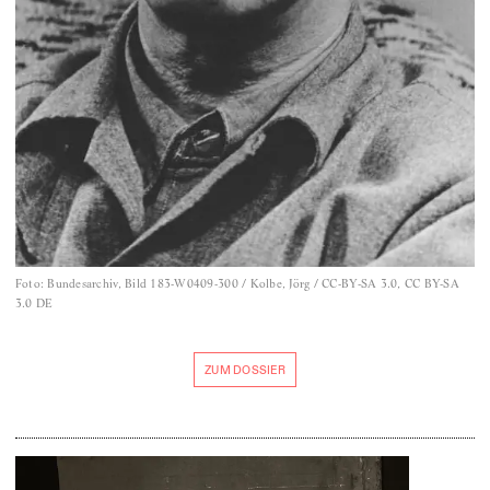
Foto
:
Bundesarchiv, Bild 183-W0409-300 / Kolbe, Jörg / CC-BY-SA 3.0, CC BY-SA
3.0 DE
ZUM DOSSIER