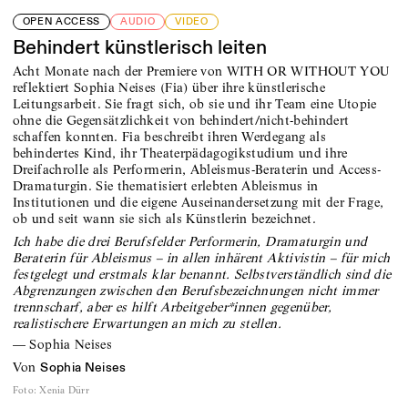
OPEN ACCESS
AUDIO
VIDEO
Behindert künstlerisch leiten
Acht Monate nach der Premiere von WITH OR WITHOUT YOU
reflektiert Sophia Neises (Fia) über ihre künstlerische
Leitungsarbeit. Sie fragt sich, ob sie und ihr Team eine Utopie
ohne die Gegensätzlichkeit von behindert/nicht-behindert
schaffen konnten. Fia beschreibt ihren Werdegang als
behindertes Kind, ihr Theaterpädagogikstudium und ihre
Dreifachrolle als Performerin, Ableismus-Beraterin und Access-
Dramaturgin. Sie thematisiert erlebten Ableismus in
Institutionen und die eigene Auseinandersetzung mit der Frage,
ob und seit wann sie sich als Künstlerin bezeichnet.
Ich habe die drei Berufsfelder Performerin, Dramaturgin und
Beraterin für Ableismus – in allen inhärent Aktivistin – für mich
festgelegt und erstmals klar benannt. Selbstverständlich sind die
Abgrenzungen zwischen den Berufsbezeichnungen nicht immer
trennscharf, aber es hilft Arbeitgeber*innen gegenüber,
realistischere Erwartungen an mich zu stellen.
—
Sophia Neises
von
Sophia Neises
Foto
:
Xenia Dürr