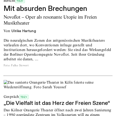
Bericht
TDZ+
Mit absurden Brechungen
Novoflot – Oper als resonante Utopie im Freien
Musiktheater
von
Ulrike Hartung
Die neuralgischen Zonen des zeitgenössischen Musiktheaters
verlaufen dort, wo Konventionen infrage gestellt und
Institutionen herausgefordert werden: Sie sind das Wirkungsfeld
der Berliner Opernkompagnie Novoflot. Seit ihrer Gründung
arbeitet sie daran, …
Foto
:
Falko Siewert
Gespräch
TDZ+
„Die Vielfalt ist das Herz der Freien Szene“
Das Kölner Orangerie Theater öffnet nach zwei Jahren Sanierung
– 1990 gegründete Zentrum im Volksgarten will zu einem