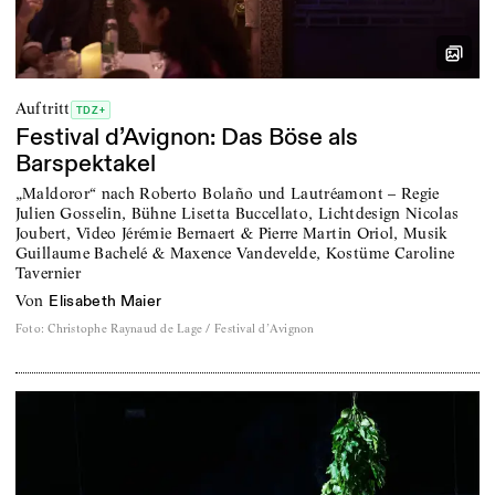
Auftritt
TDZ+
Festival d’Avignon: Das Böse als
Barspektakel
„Maldoror“ nach Roberto Bolaño und Lautréamont – Regie
Julien Gosselin, Bühne Lisetta Buccellato, Lichtdesign Nicolas
Joubert, Video Jérémie Bernaert & Pierre Martin Oriol, Musik
Guillaume Bachelé & Maxence Vandevelde, Kostüme Caroline
Tavernier
von
Elisabeth Maier
Foto
:
Christophe Raynaud de Lage / Festival d’Avignon