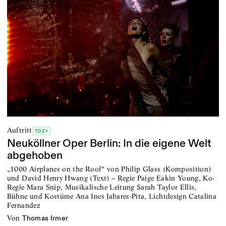
Auftritt
TDZ+
Neuköllner Oper Berlin: In die eigene Welt
abgehoben
„1000 Airplanes on the Roof“ von Philip Glass (Komposition)
und David Henry Hwang (Text) – Regie Paige Eakin Young, Ko-
Regie Mara Snip, Musikalische Leitung Sarah Taylor Ellis,
Bühne und Kostüme Ana Ines Jabares-Pita, Lichtdesign Catalina
Fernandez
von
Thomas Irmer