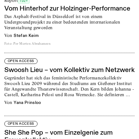
Report
TDZ+
Vom Hinterhof zur Holzinger-Performance
Das Asphalt-Festival in Düsseldorf ist von einem
Undergroundprojekt zu einer bedeutenden internationalen
Veranstaltung geworden
von
Stefan Keim
Foto
:
Per Morten Abrahamsen
OPEN ACCESS
Swoosh Lieu – vom Kollektiv zum Netzwerk
Gegründet hat sich das feministische Performancekollektiv
Swoosh Lieu 2009 während des Studiums am Gießener Institut
für Angewandte Theaterwissenschaft. Den Kern bilden Johanna ­
Castell, Katharina Pelosi und Rosa Wernecke. Sie definieren …
von
Yana Prinsloo
OPEN ACCESS
She She Pop – vom Einzelgenie zum