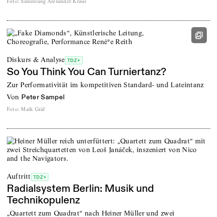
Foto
:
Sammlung Alexander Kraus
Diskurs & Analyse
TDZ+
So You Think You Can Turniertanz?
Zur Performativität im kompetitiven Standard- und Lateintanz
von
Peter Sampel
Foto
:
Maik Gräf
Auftritt
TDZ+
Radialsystem Berlin: Musik und
Technikopulenz
„Quartett zum Quadrat“ nach Heiner Müller und zwei