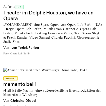
Auftritt
TDZ+
Theater im Delphi: Houston, we have an
Opera
„YOU\ME/ALIEN“ eine Space Opera von Opera Lab Berlin (UA)
– Regie Opera Lab Berlin, Musik Evan Gardner & Opera Lab
Berlin, Musikalische Leitung Francesca Verga, Text Susan Stryker
& Peach Kander, Video Samuel Chalela Puccini, Choreographie
Sadie Shea
von
Iven Yorick Fenker
Foto
:
Opera Lab Berlin
TDZ+ PRO
memento belli
»Hell ist die Nacht«, eine außerordentliche Eigenproduktion des
Mozartfests Würzburg
von
Christine Dössel