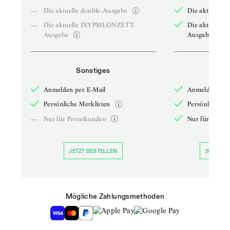
—
Die aktuelle double-Ausgabe
Die aktuelle 
—
Die aktuelle IXYPSILONZETT-
Die aktuelle
Ausgabe
Ausgabe
Sonstiges
So
Anmelden per E-Mail
Anmelden per 
Persönliche Merklisten
Persönliche Me
—
Nur für Privatkunden
Nur für Priva
JETZT BESTELLEN
30 TAGE 
Mögliche Zahlungsmethoden