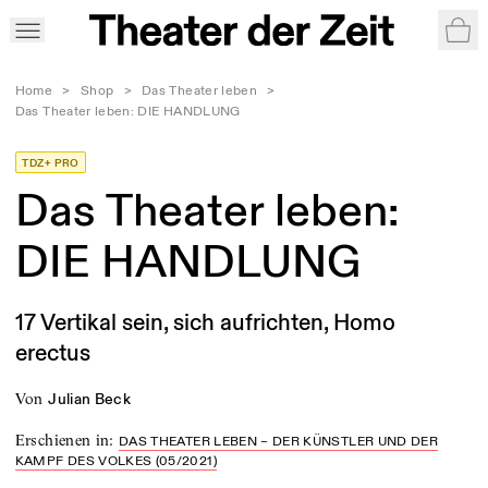
War
Home
>
Shop
>
Das Theater leben
>
Das Theater leben: DIE HANDLUNG
TDZ+ PRO
Das Theater leben:
DIE HANDLUNG
17 Vertikal sein, sich aufrichten, Homo
erectus
von
Julian Beck
Erschienen in
:
DAS THEATER LEBEN – DER KÜNSTLER UND DER
KAMPF DES VOLKES (05/2021)