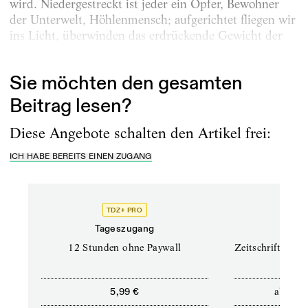
wird. Niedergestreckt ist jeder ein Opfer, Bewohner
der Unterwelt, Höhlenmensch; aufgerichtet fliegen wir
ins Licht, überwinden das erdrückende Gewicht der
Schatten, wir heben ab.
Sie möchten den gesamten
Beitrag lesen?
Diese Angebote schalten den Artikel frei:
ICH HABE BEREITS EINEN ZUGANG
TDZ+ PRO
TD
Tageszugang
Prof
12 Stunden ohne Paywall
Zeitschriften un
ab
5,99 €
12,5