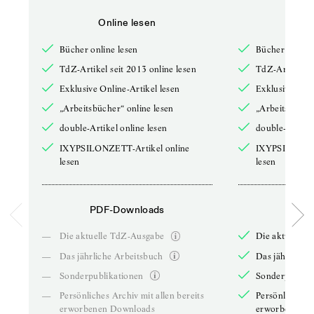
Online lesen
Onli
Bücher online lesen
Bücher online 
TdZ-Artikel seit 2013 online lesen
TdZ-Artikel se
Exklusive Online-Artikel lesen
Exklusive Onli
„Arbeitsbücher“ online lesen
„Arbeitsbücher
double-Artikel online lesen
double-Artikel
IXYPSILONZETT-Artikel online
IXYPSILONZET
lesen
lesen
PDF-Downloads
PDF-
—
Die aktuelle TdZ-Ausgabe
Die aktuelle 
—
Das jährliche Arbeitsbuch
Das jährliche 
—
Sonderpublikationen
Sonderpublika
—
Persönliches Archiv mit allen bereits
Persönliches A
erworbenen Downloads
erworbenen D