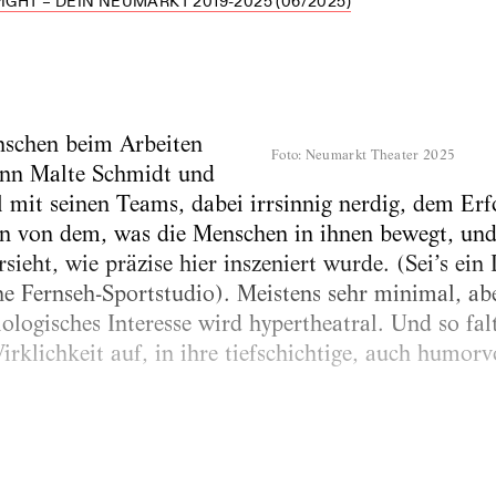
IGHT – DEIN NEUMARKT 2019-2025 (06/2025)
nschen beim Arbeiten
Foto
:
Neumarkt Theater 2025
ynn Malte Schmidt und
 mit seinen Teams, dabei irrsinnig nerdig, dem Er
 von dem, was die Menschen in ihnen bewegt, und 
ieht, wie präzise hier inszeniert wurde. (Sei’s ein 
e Fernseh-Sportstudio). Meistens sehr minimal, ab
iologisches Interesse wird hypertheatral. Und so falt
rklichkeit auf, in ihre tiefschichtige, auch humorvo
estore Chorgasse» (Spielzeit 2022/23); «Nightrace 
Sturz» (Spielzeit 2023/24)