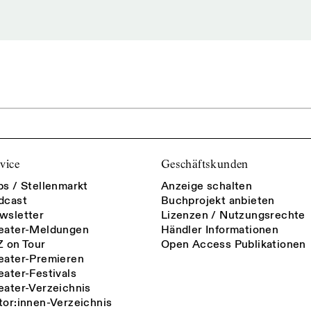
vice
Geschäftskunden
bs / Stellenmarkt
Anzeige schalten
dcast
Buchprojekt anbieten
wsletter
Lizenzen / Nutzungsrechte
eater-Meldungen
Händler Informationen
Z on Tour
Open Access Publikationen
eater-Premieren
eater-Festivals
eater-Verzeichnis
tor:innen-Verzeichnis