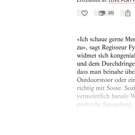
Erschienen in
:
LOVE PLAY F
(
0
)
Zu Mein-TdZ hinzufügen
Applaudieren
mail
«Ich schaue gerne Me
zu», sagt Regisseur F
widmet sich kongenial
und dem Durchdringen
dass man beinahe übers
Outdoorstoor oder ein
richtig mit Sosse. Soz
vermeintlich banale Wi
poetische Spiegelung.
«Like2Hike – Adventur
alpines Skistück mit 