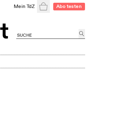
Warenkorb
Mein TdZ
Abo testen