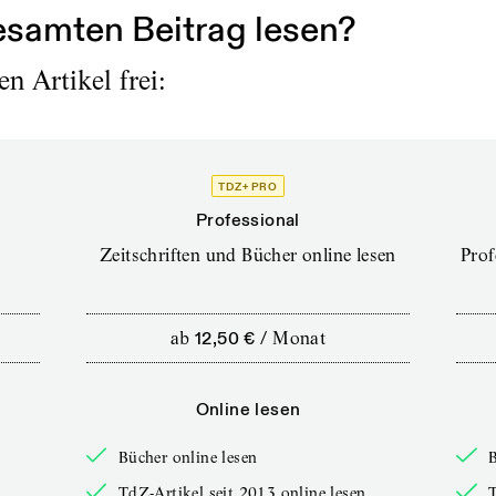
samten Beitrag lesen?
n Artikel frei:
TDZ+ PRO
Professional
Zeitschriften und Bücher online lesen
Prof
ab
12,50 €
/
Monat
Online lesen
Bücher online lesen
B
TdZ-Artikel seit 2013 online lesen
T