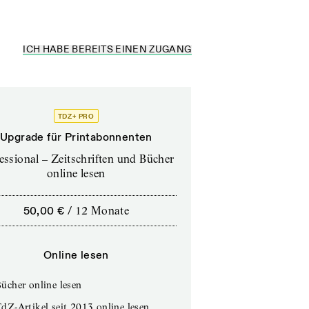
ICH HABE BEREITS EINEN ZUGANG
TDZ+ PRO
Upgrade für Printabonnenten
essional – Zeitschriften und Bücher
online lesen
50,00 €
/
12 Monate
Online lesen
ücher online lesen
dZ-Artikel seit 2013 online lesen