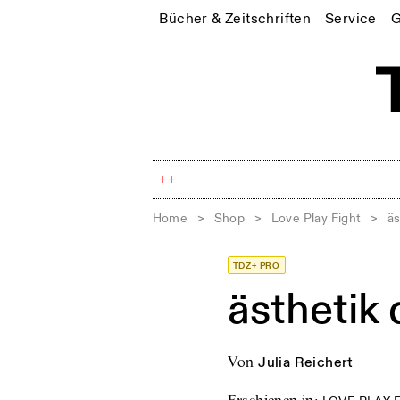
Bücher & Zeitschriften
Service
G
++
Home
>
Shop
>
Love Play Fight
>
äs
TDZ+ PRO
ästhetik
von
Julia Reichert