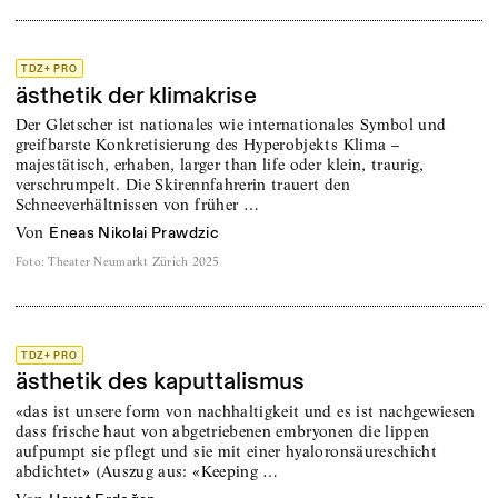
TDZ+ PRO
ästhetik der klimakrise
Der Gletscher ist nationales wie internationales Symbol und
greifbarste Konkretisierung des Hyperobjekts Klima –
majestätisch, erhaben, larger than life oder klein, traurig,
verschrumpelt. Die Skirennfahrerin trauert den
Schneeverhältnissen von früher …
von
Eneas Nikolai Prawdzic
Foto
:
Theater Neumarkt Zürich 2025
TDZ+ PRO
ästhetik des kaputtalismus
«das ist unsere form von nachhaltigkeit und es ist nachgewiesen
dass frische haut von abgetriebenen embryonen die lippen
aufpumpt sie pflegt und sie mit einer hyaloronsäureschicht
abdichtet» (Auszug aus: «Keeping …