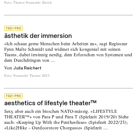
Foto
:
Theater Neumarkt Zürich
TDZ+ PRO
ästhetik der immersion
«Ich schaue gerne Menschen beim Arbeiten zu», sagt Regisseur
Fynn Malte Schmidt und widmet sich kongenial mit seinen
Teams, dabei irrsinnig nerdig, dem Erforschen von Systemen und
dem Durchdringen von …
von
Julia Reichert
Foto
:
Neumarkt Theater 2025
TDZ+ PRO
aesthetics of lifestyle theater™
Sexy, aber auch ein bisschen NATO-mässig. «LIFESTYLE
THEATER™» von Para P und Para T (Spielzeit 2019/20) Siehe
auch: «Keeping Up With the Penthesileas» (Spielzeit 2022/23);
«Like2Hike – Outdoorstore Chorgasse» (Spielzeit …