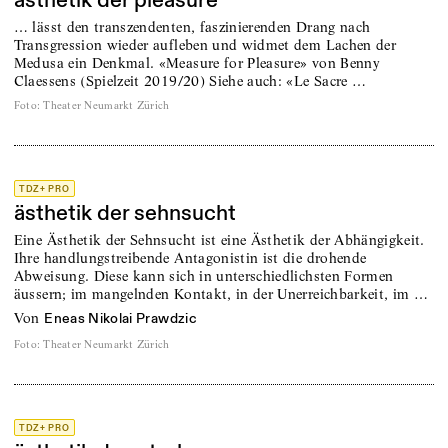
ästhetik der pleasure
… lässt den transzendenten, faszinierenden Drang nach
Transgression wieder aufleben und widmet dem Lachen der
Medusa ein Denkmal. «Measure for Pleasure» von Benny
Claessens (Spielzeit 2019/20) Siehe auch: «Le Sacre …
Foto
:
Theater Neumarkt Zürich
TDZ+ PRO
ästhetik der sehnsucht
Eine Ästhetik der Sehnsucht ist eine Ästhetik der Abhängigkeit.
Ihre handlungstreibende Antagonistin ist die drohende
Abweisung. Diese kann sich in unterschiedlichsten Formen
äussern; im mangelnden Kontakt, in der Unerreichbarkeit, im …
von
Eneas Nikolai Prawdzic
Foto
:
Theater Neumarkt Zürich
TDZ+ PRO