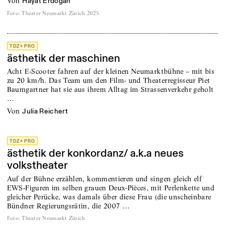
von
Hayat Erdoğan
Foto
:
Theater Neumarkt Zürich 2025
TDZ+ PRO
ästhetik der maschinen
Acht E-Scooter fahren auf der kleinen Neumarktbühne – mit bis
zu 20 km/h. Das Team um den Film- und Theaterregisseur Piet
Baumgartner hat sie aus ihrem Alltag im Strassenverkehr geholt
…
von
Julia Reichert
TDZ+ PRO
ästhetik der konkordanz/ a.k.a neues
volkstheater
Auf der Bühne erzählen, kommentieren und singen gleich elf
EWS-Figuren im selben grauen Deux-Pièces, mit Perlenkette und
gleicher Perücke, was damals über diese Frau (die un­schein­­­bare
Bündner Regierungsrätin, die 2007 …
Foto
:
Theater Neumarkt Zürich