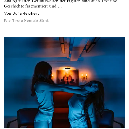
Analog zu den Gefühlswelten der Figuren sind auch Text und
Geschichte fragmentiert und …
von
Julia Reichert
Foto
:
Theater Neumarkt Zürich