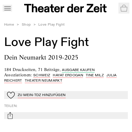
War
Home
>
Shop
>
Love Play Fight
Love Play Fight
Dein Neumarkt 2019-2025
184 Druckseiten
,
71 Beiträge
,
AUSGABE KAUFEN
Assoziationen
:
SCHWEIZ
HAYAT ERDOGAN
TINE MILZ
JULIA
REICHERT
THEATER NEUMARKT
ZU MEIN-TDZ HINZUFÜGEN
Zu Mein-TdZ hinzufügen
TEILEN
:
mail