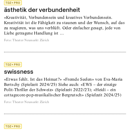
TDZ+ PRO
ästhetik der verbundenheit
«Kreativität, Verbundensein und kreatives Verbundensein.
Kreativität ist die Fähigkeit zu staunen und der Wunsch, auf das
zu reagieren, was uns verblüft. Oder einfacher gesagt, jede von
Liebe getragene Handlung ist …
Foto
:
Theater Neumarkt Zürich
TDZ+ PRO
swissness
«Etwas fehlt. Ist das Heimat?» «Fremde Seelen» von Eva-Maria
Bertschy (Spielzeit 2024/25) Siehe auch: «EWS – der einzige
Polit-Thriller der Schweiz» (Spielzeit 2022/23); «Heidi – ein
cottagecore-pop-musikalischer Bergrutsch» (Spielzeit 2024/25)
Foto
:
Theater Neumarkt Zürich
TDZ+ PRO