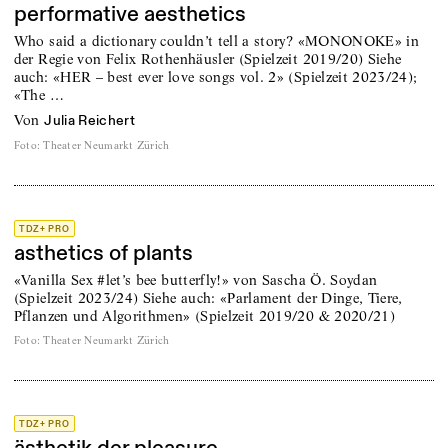
performative aesthetics
Who said a dictionary couldn’t tell a story? «MONONOKE» in
der Regie von Felix Rothenhäusler (Spielzeit 2019/20) Siehe
auch: «HER – best ever love songs vol. 2» (Spielzeit 2023/24);
«The …
von
Julia Reichert
Foto
:
Theater Neumarkt Zürich
TDZ+ PRO
asthetics of plants
«Vanilla Sex #let’s bee butterfly!» von Sascha Ö. Soydan
(Spielzeit 2023/24) Siehe auch: «Parlament der Dinge, Tiere,
Pflanzen und Algorithmen» (Spielzeit 2019/20 & 2020/21)
Foto
:
Theater Neumarkt Zürich
TDZ+ PRO