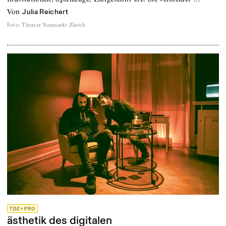
von
Julia Reichert
Foto
:
Theater Neumarkt Zürich
TDZ+ PRO
ästhetik des digitalen