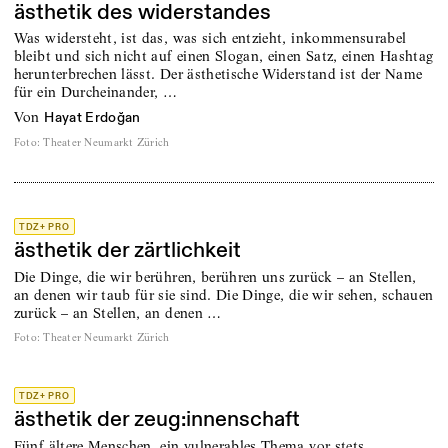
ästhetik des widerstandes
Was widersteht, ist das, was sich entzieht, ­inkommensurabel
bleibt und sich nicht auf einen Slogan, einen Satz, einen Hashtag
herunterbrechen lässt. Der ästhetische Widerstand ist der Name
für ein Durcheinander, …
von
Hayat Erdoğan
Foto
:
Theater Neumarkt Zürich
TDZ+ PRO
ästhetik der zärtlichkeit
Die Dinge, die wir berühren, berühren uns zurück – an Stellen,
an denen wir taub für sie sind. Die Dinge, die wir sehen, schauen
zurück – an Stellen, an denen …
Foto
:
Theater Neumarkt Zürich
TDZ+ PRO
ästhetik der zeug:innenschaft
Fünf ältere Menschen, ein vulnerables Thema vor stets