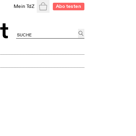
Warenkorb
Mein TdZ
Abo testen