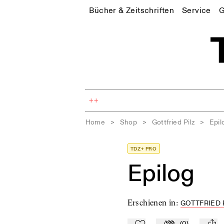
Bücher & Zeitschriften
Service
G
++
Home
>
Shop
>
Gottfried Pilz
>
Epil
TDZ+ PRO
Epilog
Erschienen in
:
GOTTFRIED 
(
0
)