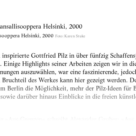
sooppera Helsinki, 2000
Foto
:
Karen Stuke
nspirierte Gottfried Pilz in über fünfzig Schaffens
. Einige Highlights seiner Arbeiten zeigen wir in d
nungen auszuwählen, war eine faszinierende, jedoch
 Bruchteil des Werkes kann hier gezeigt werden. Do
m Berlin die Möglichkeit, mehr der Pilz-Ideen für 
owie darüber hinaus Einblicke in die freien künstl
og »Aus-Grenzen« schreibt Alexander Gruber: »Aus 
, die Türen alle offen ins Freie, ins Überraschende,
menschlichen Lebens, das will die Kunst von Gottfr