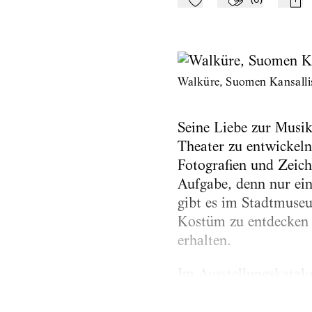
Zu Mein-TdZ hinzufügen
Applaudieren
mail
Walküre, Suomen Kansalli
Seine Liebe zur Musik i
Theater zu entwickeln
Fotografien und Zeich
Aufgabe, denn nur ein
gibt es im Stadtmuseu
Kostüm zu entdecken s
erhalten.
Im Ausstellungskatal
über Horizonte hinweg
größte Abenteuer des 