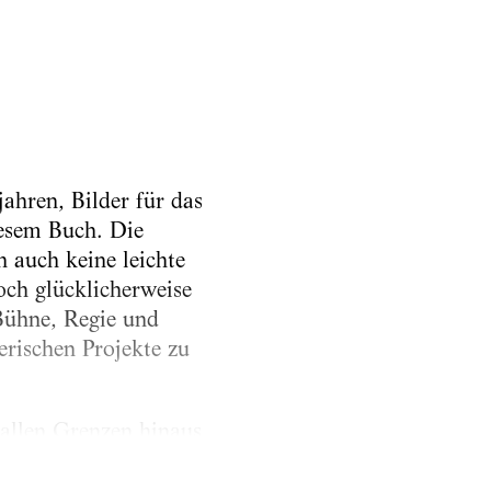
jahren, Bilder für das
iesem Buch. Die
 auch keine leichte
ch glücklicherweise
Bühne, Regie und
erischen Projekte zu
allen Grenzen hinaus,
 ins kleinste und
ied Pilz.«