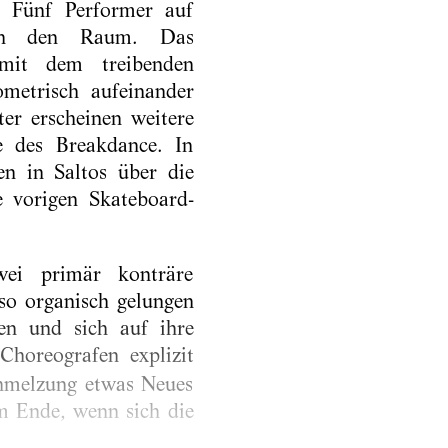
. Fünf Performer auf
hren den Raum. Das
mit dem treibenden
metrisch aufeinander
er erscheinen weitere
e des Breakdance. In
n in Saltos über die
e vorigen Skateboard-
zwei primär konträre
 so organisch gelungen
len und sich auf ihre
horeografen explizit
chmelzung etwas Neues
am Ende, wenn sich die