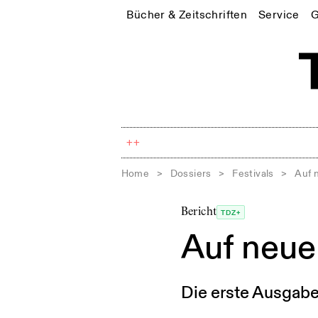
Bücher & Zeitschriften
Service
G
++
Home
>
Dossiers
>
Festivals
>
Auf 
Bericht
TDZ+
Auf neu
Die erste Ausgabe 