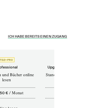
ICH HABE BEREITS EINEN ZUGANG
TDZ+ PRO
TDZ+
ofessional
Upgrade für Printabonnenten
en und Bücher online
Standard (TdZ+) – Zeitschriften
lesen
online lesen
,50 €
/
Monat
10,00 €
/
12 Monate