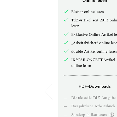
Online lesen
Bücher online lesen
TdZ-Artikel seit 2013 onli
lesen
Exklusive Online-Artikel l
„Arbeitsbücher“ online les
double-Artikel online lesen
IXYPSILONZETT-Artikel
online lesen
PDF-Downloads
—
Die aktuelle TdZ-Ausgabe
—
Das jährliche Arbeitsbuch
—
Sonderpublikationen