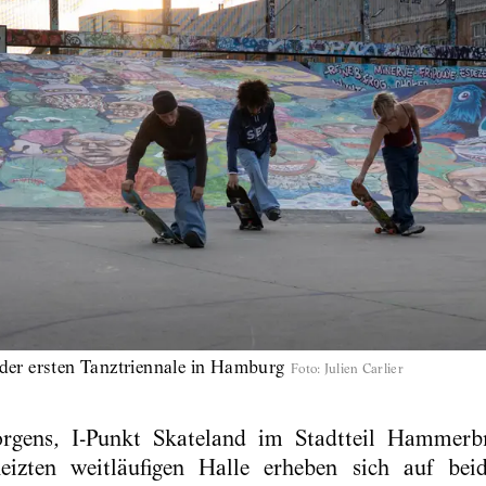
i der ersten Tanztriennale in Hamburg
Foto
:
Julien Carlier
gens, I-Punkt Skateland im Stadtteil Hammerb
izten weitläufigen Halle erheben sich auf bei