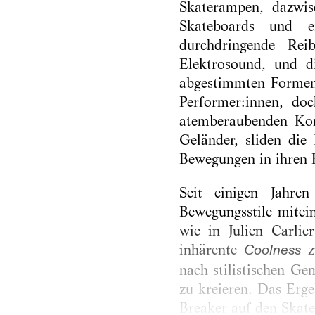
Skaterampen, dazwis
Skateboards und e
durchdringende Re
Elektrosound, und d
abgestimmten Formen 
Performer:innen, do
atemberaubenden Kom
Geländer, sliden die
Bewegungen in ihren 
Seit einigen Jahren
Bewegungsstile mitein
wie in Julien Carlie
inhärente
zu
Coolness
nach stilistischen G
zu kreieren. Das Erge
Breaker auf den Skate