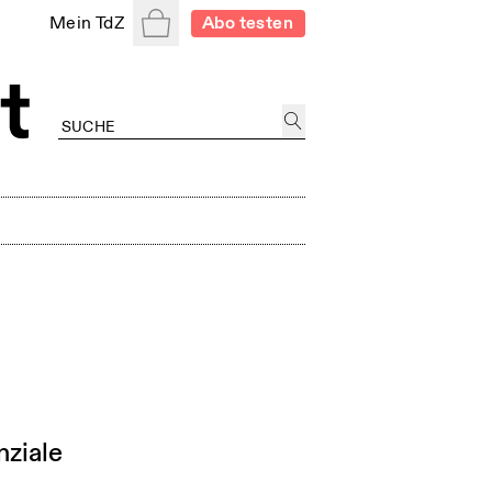
Warenkorb
Mein TdZ
Abo testen
nziale