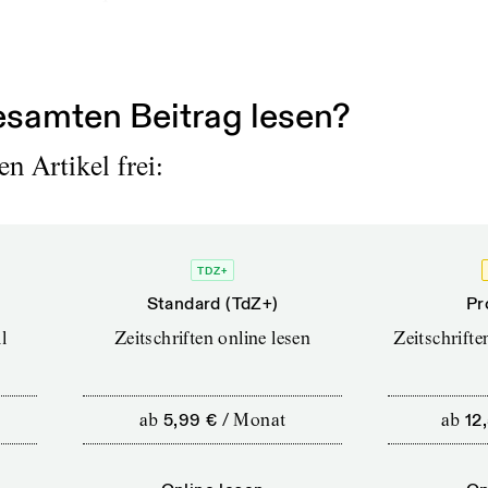
samten Beitrag lesen?
n Artikel frei:
TDZ+
Standard (TdZ+)
Pr
l
Zeitschriften online lesen
Zeitschrift
ab
5,99 €
/
Monat
ab
12