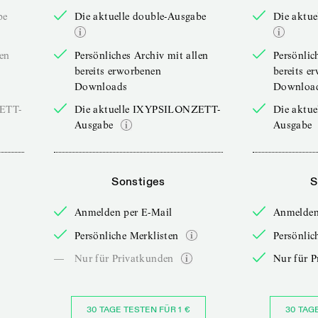
be
Die aktuelle double-Ausgabe
Die aktue
len
Persönliches Archiv mit allen
Persönlic
bereits erworbenen
bereits e
Downloads
Downloa
ZETT-
Die aktuelle IXYPSILONZETT-
Die aktu
Ausgabe
Ausgabe
Sonstiges
S
Anmelden per E-Mail
Anmelden
Persönliche Merklisten
Persönlic
—
Nur für Privatkunden
Nur für P
30 TAGE TESTEN FÜR 1 €
30 TAG