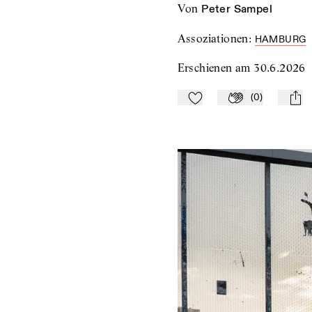
von
Peter Sampel
Assoziationen
:
HAMBURG
Erschienen am
30.6.2026
(
0
)
Zu Mein-TdZ hinzufügen
Applaudieren
mail