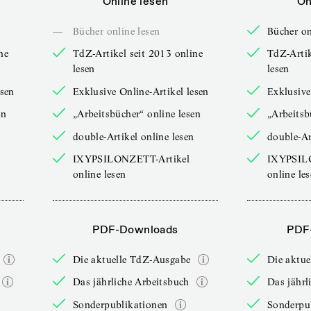
Online lesen
On
—
Bücher online lesen
Bücher on
ne
TdZ-Artikel seit 2013 online
TdZ-Artik
lesen
lesen
esen
Exklusive Online-Artikel lesen
Exklusive
en
„Arbeitsbücher“ online lesen
„Arbeitsb
double-Artikel online lesen
double-Ar
IXYPSILONZETT-Artikel
IXYPSIL
online lesen
online le
PDF-Downloads
PDF
Die aktuelle TdZ-Ausgabe
Die aktu
Das jährliche Arbeitsbuch
Das jährl
Sonderpublikationen
Sonderpu