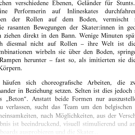
chen verschiedene Ebenen, Geländer für Stunts
ine Performerin auf Inlineskates durchfa
iben der Rollen auf dem Boden, vermischt 
ie rasanten Bewegungen der Skater:innen in geo
ziehen direkt in den Bann. Wenige Minuten spät
ch diesmal nicht auf Rollen – ihre Welt ist di
binationen wirbeln sie über den Boden, springe
 Rampen herunter – fast so, als imitierten sie di
Körpern.
 häufen sich choreografische Arbeiten, die 
ander in Beziehung setzen. Selten ist dies jedoch
rs „Beton“. Anstatt beide Formen nur auszustel
 verlassen, sucht das Team um den belgischen C
emeinsamkeiten, nach Möglichkeiten, aus der Vers
bnis ist beeindruckend, visuell stimulierend und 
boards ausprobieren und die Skater...