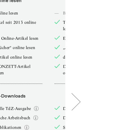
line lesen
Online lesen
line lesen
—
Bücher online lesen
el seit 2013 online
TdZ-Artikel seit 2013 online
lesen
 Online-Artikel lesen
Exklusive Online-Artikel lesen
ücher“ online lesen
„Arbeitsbücher“ online lesen
tikel online lesen
double-Artikel online lesen
ONZETT-Artikel
IXYPSILONZETT-Artikel
sen
online lesen
-Downloads
PDF-Downloads
elle TdZ-Ausgabe
Die aktuelle TdZ-Ausgabe
iche Arbeitsbuch
Das jährliche Arbeitsbuch
blikationen
Sonderpublikationen