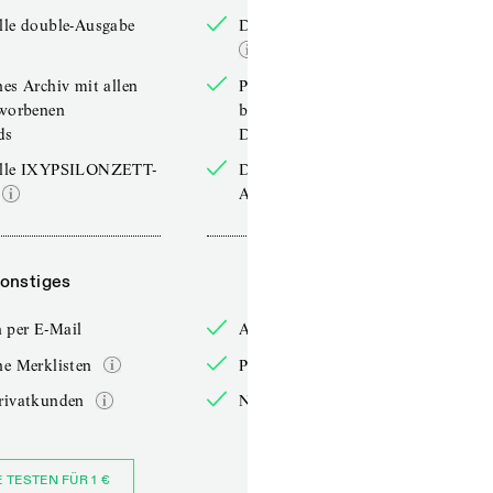
lle double-Ausgabe
Die aktuelle double-Ausgabe
hes Archiv mit allen
Persönliches Archiv mit allen
rworbenen
bereits erworbenen
ds
Downloads
elle IXYPSILONZETT-
Die aktuelle IXYPSILONZETT-
Ausgabe
onstiges
Sonstiges
 per E-Mail
Anmelden per E-Mail
he Merklisten
Persönliche Merklisten
rivatkunden
Nur für Privatkunden
E TESTEN FÜR 1 €
JETZT BESTELLEN