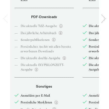
PDF-Downloads
PDF-
—
Die aktuelle TdZ-Ausgabe
Die aktuelle 
—
Das jährliche Arbeitsbuch
Das jährliche 
—
Sonderpublikationen
Sonderpublika
—
Persönliches Archiv mit allen bereits
Persönliches A
erworbenen Downloads
erworbenen D
—
Die aktuelle double-Ausgabe
Die aktuelle 
—
Die aktuelle IXYPSILONZETT-
Die aktuelle
Ausgabe
Ausgabe
Sonstiges
So
Anmelden per E-Mail
Anmelden per 
Persönliche Merklisten
Persönliche Me