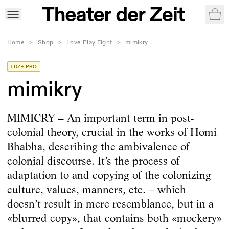
War
Home
>
Shop
>
Love Play Fight
>
mimikry
TDZ+ PRO
mimikry
MIMICRY – An important term in post-
colonial theory, crucial in the works of Homi
Bhabha, describing the ambivalence of
colonial discourse. It’s the process of
adaptation to and copying of the colonizing
culture, values, manners, etc. – which
doesn’t result in mere resemblance, but in a
«blurred copy», that contains both «mockery»