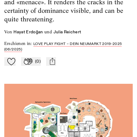
and «menace». It renders the cracks in the
certainty of dominance visible, and can be
quite threatening.
von
und
Hayat Erdoğan
Julia Reichert
Erschienen in
:
LOVE PLAY FIGHT – DEIN NEUMARKT 2019-2025
(06/2025)
(
0
)
Zu Mein-TdZ hinzufügen
Applaudieren
mail