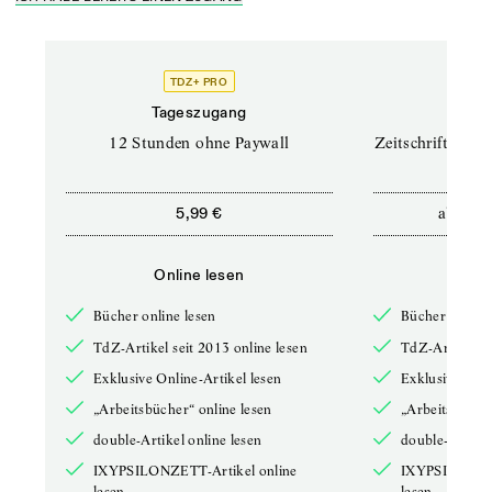
TDZ+ PRO
TD
Tageszugang
Prof
12 Stunden ohne Paywall
Zeitschriften un
ab
5,99 €
12,5
Online lesen
Onli
Bücher online lesen
Bücher online 
TdZ-Artikel seit 2013 online lesen
TdZ-Artikel se
Exklusive Online-Artikel lesen
Exklusive Onli
„Arbeitsbücher“ online lesen
„Arbeitsbücher
double-Artikel online lesen
double-Artikel
IXYPSILONZETT-Artikel online
IXYPSILONZET
lesen
lesen