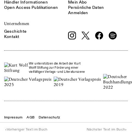
Händler Informationen
Mein Abo
Open Access Publikationen
Persönliche Daten
Anmelden
Unternehmen
Geschichte
Kontakt
Wir unterstützen die Arbeit der Kurt
Wolff Stiftung zur Förderung einer
vielfältigen Verlags- und Literaturszene
Impressum
AGB
Datenschutz
© Theater der Zeit
2026
‹
›
Vorheriger Text im Buch
Nächster Text im Buch