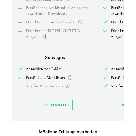
—
Persönliches Archiv mit allen bereits
Persönliches A
erworbenen Downloads
erworbenen D
—
Die aktuelle double-Ausgabe
Die aktuelle 
—
Die aktuelle IXYPSILONZETT-
Die aktuelle
Ausgabe
Ausgabe
Sonstiges
So
Anmelden per E-Mail
Anmelden per 
Persönliche Merklisten
Persönliche Me
—
Nur für Privatkunden
Nur für Priva
JETZT BESTELLEN
30 TAGE 
Mögliche Zahlungsmethoden