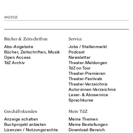
ANZEIGE
Bücher & Zeitschriften
Service
Abo-Angebote
Jobs / Stellenmarkt
Bücher, Zeitschriften, Musik
Podcast
Open Access
Newsletter
TdZ Archiv
Theater-Meldungen
TdZ on Tour
Theater-Premieren
Theater-Festivals
Theater-Verzeichnis
Autor:innen-Verzeichnis
Leser- & Aboservice
Sprachkurse
Geschäftskunden
Mein TdZ
Anzeige schalten
Meine Themen
Buchprojekt anbieten
Meine Bestellungen
Lizenzen / Nutzungsrechte
Download-Bereich