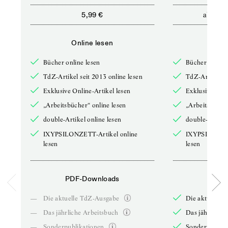
ab
5,99 €
12,5
Online lesen
Onli
Bücher online lesen
Bücher online 
TdZ-Artikel seit 2013 online lesen
TdZ-Artikel se
Exklusive Online-Artikel lesen
Exklusive Onli
„Arbeitsbücher“ online lesen
„Arbeitsbücher
double-Artikel online lesen
double-Artikel
IXYPSILONZETT-Artikel online
IXYPSILONZET
lesen
lesen
PDF-Downloads
PDF-
—
Die aktuelle TdZ-Ausgabe
Die aktuelle 
—
Das jährliche Arbeitsbuch
Das jährliche 
—
Sonderpublikationen
Sonderpublika