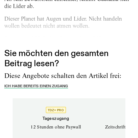
die Lider ab.
Dieser Planet hat Augen und Lider. Nicht handeln
wollen bedeutet nicht atmen wollen.
Rom, Juni 1967. Cefalù, Sizilien, April 1968
Sie möchten den gesamten
Beitrag lesen?
Diese Angebote schalten den Artikel frei:
ICH HABE BEREITS EINEN ZUGANG
TDZ+ PRO
TD
Tageszugang
Prof
12 Stunden ohne Paywall
Zeitschriften un