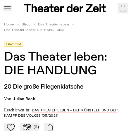
War
Home
>
Shop
>
Das Theater leben
>
Das Theater leben: DIE HANDLUNG
TDZ+ PRO
Das Theater leben:
DIE HANDLUNG
20 Die große Fliegenklatsche
von
Julian Beck
Erschienen in
:
DAS THEATER LEBEN – DER KÜNSTLER UND DER
KAMPF DES VOLKES (05/2021)
(
0
)
Zu Mein-TdZ hinzufügen
Applaudieren
mail