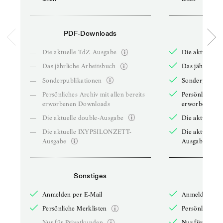
PDF-Downloads
PDF-
—
Die aktuelle TdZ-Ausgabe
Die aktuelle 
—
Das jährliche Arbeitsbuch
Das jährliche 
—
Sonderpublikationen
Sonderpublika
—
Persönliches Archiv mit allen bereits
Persönliches A
erworbenen Downloads
erworbenen D
—
Die aktuelle double-Ausgabe
Die aktuelle 
—
Die aktuelle IXYPSILONZETT-
Die aktuelle
Ausgabe
Ausgabe
Sonstiges
So
Anmelden per E-Mail
Anmelden per 
Persönliche Merklisten
Persönliche Me
—
Nur für Privatkunden
Nur für Priva