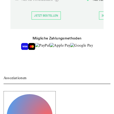
JETZT BESTELLEN
30 TAGE 
Mögliche Zahlungsmethoden
Assoziationen