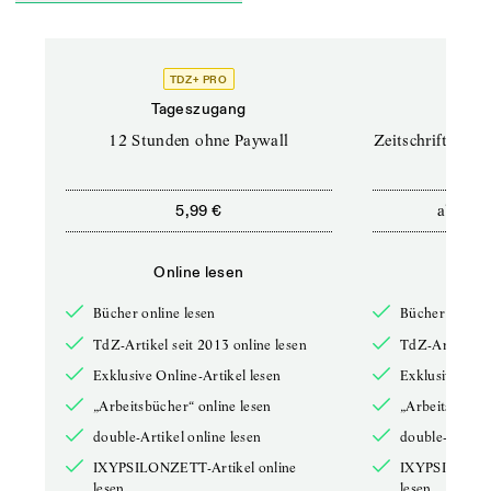
TDZ+ PRO
TD
Tageszugang
Prof
12 Stunden ohne Paywall
Zeitschriften un
ab
5,99 €
12,5
Online lesen
Onli
Bücher online lesen
Bücher online 
TdZ-Artikel seit 2013 online lesen
TdZ-Artikel se
Exklusive Online-Artikel lesen
Exklusive Onli
„Arbeitsbücher“ online lesen
„Arbeitsbücher
double-Artikel online lesen
double-Artikel
IXYPSILONZETT-Artikel online
IXYPSILONZET
lesen
lesen