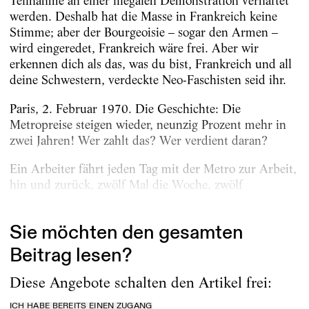
Teilnahme an einer illegalen Demonstration verhaftet
werden. Deshalb hat die Masse in Frankreich keine
Stimme; aber der Bourgeoisie – sogar den Armen –
wird eingeredet, Frankreich wäre frei. Aber wir
erkennen dich als das, was du bist, Frankreich und all
deine Schwestern, verdeckte Neo-Faschisten seid ihr.
Paris, 2. Februar 1970. Die Geschichte: Die
Metropreise steigen wieder, neunzig Prozent mehr in
zwei Jahren! Wer zahlt das? Wer verdient daran?
Ein Arbeiter fährt jeden Tag mit der Metro zur Arbeit,
hin und zurück, zwölf Mal die Woche, zwölf
Stunden...
Sie möchten den gesamten
Beitrag lesen?
Diese Angebote schalten den Artikel frei:
ICH HABE BEREITS EINEN ZUGANG