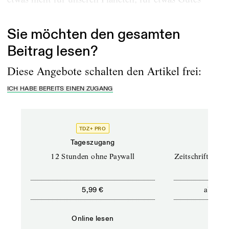
tun?»
Sie möchten den gesamten
Beitrag lesen?
Diese Angebote schalten den Artikel frei:
ICH HABE BEREITS EINEN ZUGANG
TDZ+ PRO
TD
Tageszugang
Prof
12 Stunden ohne Paywall
Zeitschriften un
ab
5,99 €
12,5
Online lesen
Onli