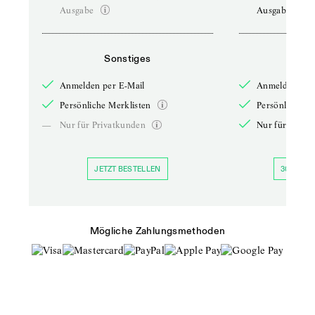
Ausgabe
Ausgabe
Sonstiges
So
Anmelden per E-Mail
Anmelden per 
Persönliche Merklisten
Persönliche Me
—
Nur für Privatkunden
Nur für Priva
JETZT BESTELLEN
30 TAGE 
Mögliche Zahlungsmethoden