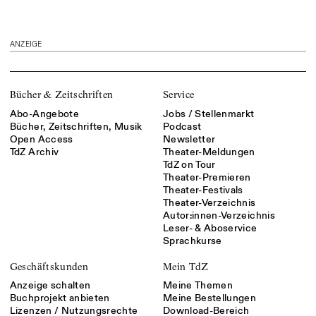
ANZEIGE
Bücher & Zeitschriften
Service
Abo-Angebote
Jobs / Stellenmarkt
Bücher, Zeitschriften, Musik
Podcast
Open Access
Newsletter
TdZ Archiv
Theater-Meldungen
TdZ on Tour
Theater-Premieren
Theater-Festivals
Theater-Verzeichnis
Autor:innen-Verzeichnis
Leser- & Aboservice
Sprachkurse
Geschäftskunden
Mein TdZ
Anzeige schalten
Meine Themen
Buchprojekt anbieten
Meine Bestellungen
Lizenzen / Nutzungsrechte
Download-Bereich