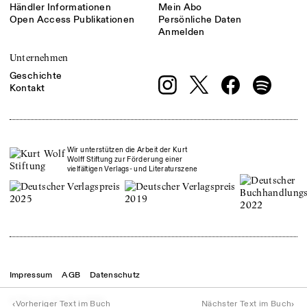
Händler Informationen
Mein Abo
Open Access Publikationen
Persönliche Daten
Anmelden
Unternehmen
Geschichte
Kontakt
Wir unterstützen die Arbeit der Kurt
Wolff Stiftung zur Förderung einer
vielfältigen Verlags- und Literaturszene
Impressum
AGB
Datenschutz
© Theater der Zeit
2026
‹
›
Vorheriger Text im Buch
Nächster Text im Buch