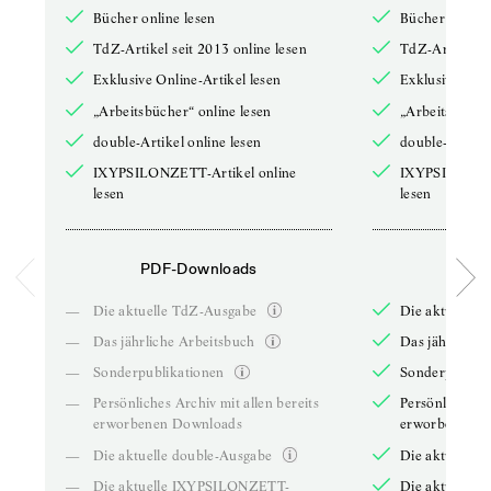
Bücher online lesen
Bücher online 
TdZ-Artikel seit 2013 online lesen
TdZ-Artikel se
Exklusive Online-Artikel lesen
Exklusive Onli
„Arbeitsbücher“ online lesen
„Arbeitsbücher
double-Artikel online lesen
double-Artikel
IXYPSILONZETT-Artikel online
IXYPSILONZET
lesen
lesen
PDF-Downloads
PDF-
—
Die aktuelle TdZ-Ausgabe
Die aktuelle 
—
Das jährliche Arbeitsbuch
Das jährliche 
—
Sonderpublikationen
Sonderpublika
—
Persönliches Archiv mit allen bereits
Persönliches A
erworbenen Downloads
erworbenen D
—
Die aktuelle double-Ausgabe
Die aktuelle 
—
Die aktuelle IXYPSILONZETT-
Die aktuelle