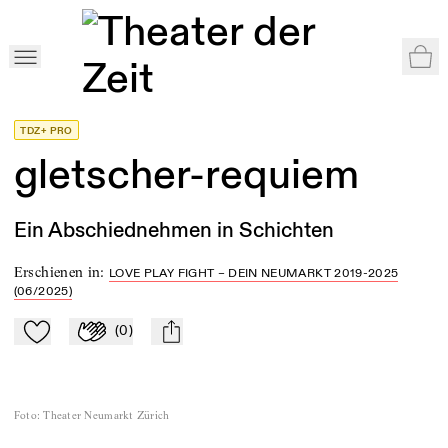
War
Home
>
Shop
>
Love Play Fight
>
gletscher-requiem
TDZ+ PRO
gletscher-requiem
Ein Abschiednehmen in Schichten
Erschienen in
:
LOVE PLAY FIGHT – DEIN NEUMARKT 2019-2025
(06/2025)
(
0
)
Zu Mein-TdZ hinzufügen
Applaudieren
mail
Foto
:
Theater Neumarkt Zürich