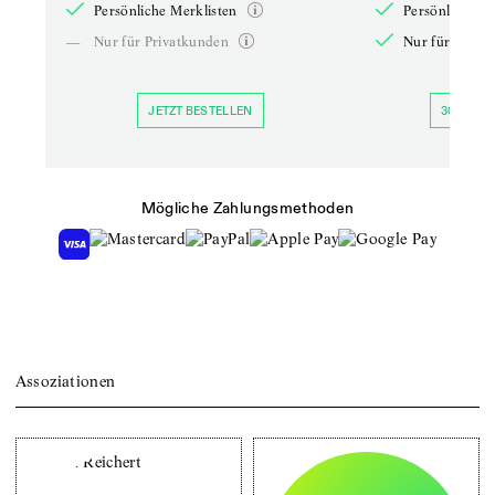
Persönliche Merklisten
Persönliche Me
—
Nur für Privatkunden
Nur für Priva
JETZT BESTELLEN
30 TAGE 
Mögliche Zahlungsmethoden
Assoziationen