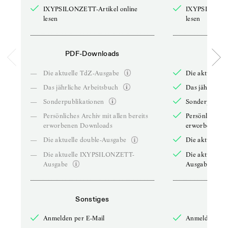
IXYPSILONZETT-Artikel online
IXYPSILONZET
lesen
lesen
PDF-Downloads
PDF-
—
Die aktuelle TdZ-Ausgabe
Die aktuelle 
—
Das jährliche Arbeitsbuch
Das jährliche 
—
Sonderpublikationen
Sonderpublika
—
Persönliches Archiv mit allen bereits
Persönliches A
erworbenen Downloads
erworbenen D
—
Die aktuelle double-Ausgabe
Die aktuelle 
—
Die aktuelle IXYPSILONZETT-
Die aktuelle
Ausgabe
Ausgabe
Sonstiges
So
Anmelden per E-Mail
Anmelden per 