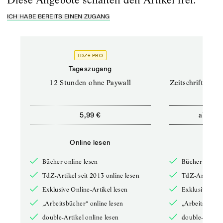
ICH HABE BEREITS EINEN ZUGANG
TDZ+ PRO
TD
Tageszugang
Prof
12 Stunden ohne Paywall
Zeitschriften un
ab
5,99 €
12,5
Online lesen
Onli
Bücher online lesen
Bücher online 
TdZ-Artikel seit 2013 online lesen
TdZ-Artikel se
Exklusive Online-Artikel lesen
Exklusive Onli
„Arbeitsbücher“ online lesen
„Arbeitsbücher
double-Artikel online lesen
double-Artikel