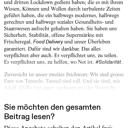
und dritten Lockdown gedient haben; die es mit ihrem
Wissen, Können und Wollen durch turbulente Zeiten
geführt haben, die ein halbwegs modernes, halbwegs
gerechtes und halbwegs soziales Gesundheits- und
Staatswesen aufrecht gehalten haben. Sie haben uns
Sicherheit, Stabilität, offene Supermärkte mit
Frischeregal,
und unser Überleben
Food Delivery
garantiert. Dafür sind wir dankbar. Das alles
verpflichtet aber auch. Es verpflichtet uns, zu teilen.
Es verpflichtet uns, zu helfen, wo Not ist.
.
#Solidarität
Zuversicht ist unser zweites Stichwort: Wir sind grosse
Fans von Tunneln. Tunnel sind toll. Und sie sind, wie
Adolf «Dölf» Ogi sagte, «geboren aus der Weitsicht
heraus, als Transitland einen...
Sie möchten den gesamten
Beitrag lesen?
Diese Angebote schalten den Artikel frei: