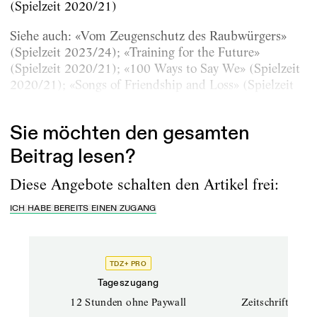
(Spielzeit 2020/21)
Siehe auch: «Vom Zeugenschutz des Raubwürgers»
(Spielzeit 2023/24); «Training for the Future»
(Spielzeit 2020/21); «100 Ways to Say We» (Spielzeit
2020/21); «Songs of Friendship and Loss» (Spielzeit
2024/25)
Sie möchten den gesamten
Beitrag lesen?
Diese Angebote schalten den Artikel frei:
ICH HABE BEREITS EINEN ZUGANG
TDZ+ PRO
TD
Tageszugang
Prof
12 Stunden ohne Paywall
Zeitschriften un