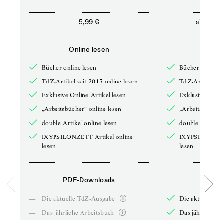
ab
5,99 €
12,5
Online lesen
Onli
Bücher online lesen
Bücher online 
TdZ-Artikel seit 2013 online lesen
TdZ-Artikel se
Exklusive Online-Artikel lesen
Exklusive Onli
„Arbeitsbücher“ online lesen
„Arbeitsbücher
double-Artikel online lesen
double-Artikel
IXYPSILONZETT-Artikel online
IXYPSILONZET
lesen
lesen
PDF-Downloads
PDF-
—
Die aktuelle TdZ-Ausgabe
Die aktuelle 
—
Das jährliche Arbeitsbuch
Das jährliche 