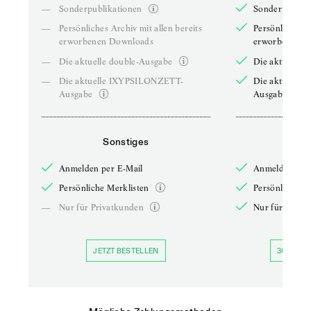
—
Sonderpublikationen
Sonderpublika
—
Persönliches Archiv mit allen bereits
Persönliches A
erworbenen Downloads
erworbenen D
—
Die aktuelle double-Ausgabe
Die aktuelle 
—
Die aktuelle IXYPSILONZETT-
Die aktuelle
Ausgabe
Ausgabe
Sonstiges
So
Anmelden per E-Mail
Anmelden per 
Persönliche Merklisten
Persönliche Me
—
Nur für Privatkunden
Nur für Priva
JETZT BESTELLEN
30 TAGE 