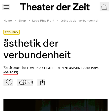
War
Home
>
Shop
>
Love Play Fight
>
ästhetik der verbundenheit
TDZ+ PRO
ästhetik der
verbundenheit
Erschienen in
:
LOVE PLAY FIGHT – DEIN NEUMARKT 2019-2025
(06/2025)
(
0
)
Zu Mein-TdZ hinzufügen
Applaudieren
mail