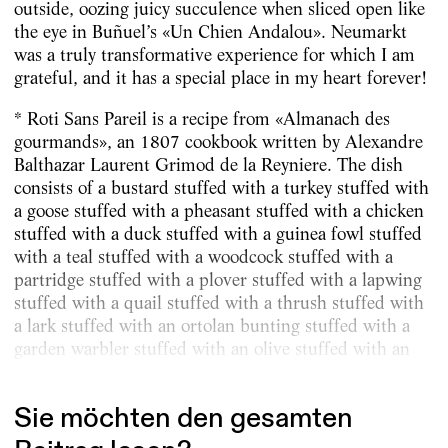
outside, oozing juicy succulence when sliced open like
the eye in Buñuel’s «Un Chien Andalou». Neumarkt
was a truly transformative experience for which I am
grateful, and it has a special place in my heart forever!
* Roti Sans Pareil is a recipe from «Almanach des
gourmands», an 1807 cookbook written by ­Alexandre
Balthazar Laurent Grimod de la Reyniere. The dish
consists of a bustard stuffed with a turkey stuffed with
a goose stuffed with a pheasant stuffed with a chicken
stuffed with a duck stuffed with a guinea fowl stuffed
with a teal stuffed with a woodcock stuffed with a
partridge stuffed with a plover stuffed with a lapwing
stuffed with a quail stuffed with a thrush stuffed with
a lark stuffed with an ortolan bunting stuffed with a
garden warbler stuffed with an olive stuffed with an
anchovy stuffed...
Sie möchten den gesamten