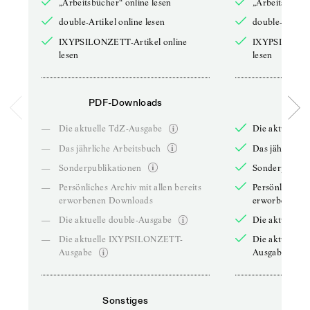
„Arbeitsbücher“ online lesen
„Arbeitsbücher
double-Artikel online lesen
double-Artikel
IXYPSILONZETT-Artikel online
IXYPSILONZET
lesen
lesen
PDF-Downloads
PDF-
—
Die aktuelle TdZ-Ausgabe
Die aktuelle 
—
Das jährliche Arbeitsbuch
Das jährliche 
—
Sonderpublikationen
Sonderpublika
—
Persönliches Archiv mit allen bereits
Persönliches A
erworbenen Downloads
erworbenen D
—
Die aktuelle double-Ausgabe
Die aktuelle 
—
Die aktuelle IXYPSILONZETT-
Die aktuelle
Ausgabe
Ausgabe
Sonstiges
So