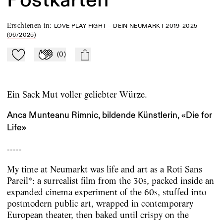
Erschienen in
:
LOVE PLAY FIGHT – DEIN NEUMARKT 2019-2025
(06/2025)
(
0
)
Zu Mein-TdZ hinzufügen
Applaudieren
mail
Ein Sack Mut voller geliebter Würze.
Anca Munteanu Rimnic, bildende Künstlerin, «Die for
Life»
-----
My time at Neumarkt was life and art as a Roti Sans
Pareil*: a surrealist film from the 30s, packed inside an
expanded cinema experiment of the 60s, stuffed into
postmodern public art, wrapped in contemporary
European theater, then baked until crispy on the