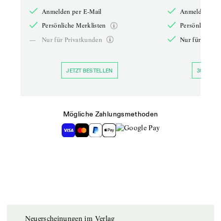
Anmelden per E-Mail
Anmelden per 
Persönliche Merklisten
Persönliche Me
—
Nur für Privatkunden
Nur für Priva
JETZT BESTELLEN
30 TAGE 
Mögliche Zahlungsmethoden
Neuerscheinungen im Verlag