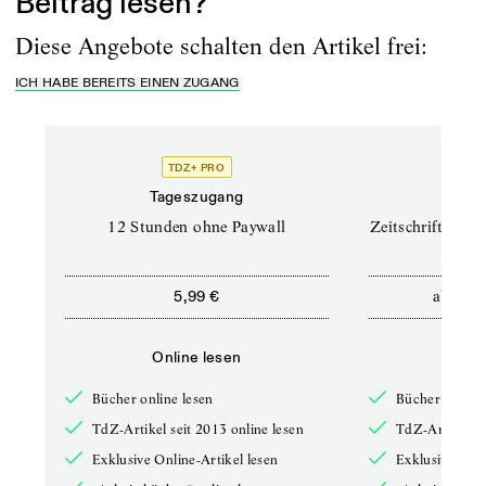
Beitrag lesen?
Diese Angebote schalten den Artikel frei:
ICH HABE BEREITS EINEN ZUGANG
TDZ+ PRO
TD
Tageszugang
Prof
12 Stunden ohne Paywall
Zeitschriften un
ab
5,99 €
12,5
Online lesen
Onli
Bücher online lesen
Bücher online 
TdZ-Artikel seit 2013 online lesen
TdZ-Artikel se
Exklusive Online-Artikel lesen
Exklusive Onli