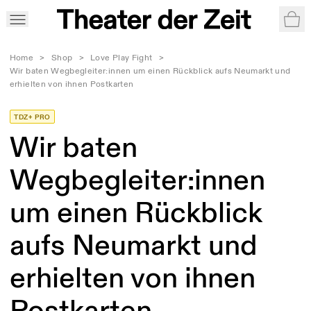
War
Home
>
Shop
>
Love Play Fight
>
Wir baten Wegbegleiter:innen um einen Rückblick aufs Neumarkt und
erhielten von ihnen Postkarten
TDZ+ PRO
Wir baten
Wegbegleiter:innen
um einen Rückblick
aufs Neumarkt und
erhielten von ihnen
Postkarten