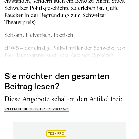
entstanden, sondern auch ein Echo zu einem Stück
Schweizer Politikgeschichte zu erleben ist. (Julie
Paucker in der Begründung zum Schweizer
Theaterpreis)
Seltsam. Helvetisch. Poetisch.
«EWS – der einzige Polit-Thriller der Schweiz» von
Piet Baumgartner und Julia Reichert (Spielzeit
2022/23)
Sie möchten den gesamten
Beitrag lesen?
Diese Angebote schalten den Artikel frei:
ICH HABE BEREITS EINEN ZUGANG
TDZ+ PRO
TD