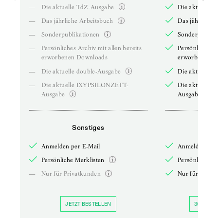
—
Die aktuelle TdZ-Ausgabe
Die aktuelle 
—
Das jährliche Arbeitsbuch
Das jährliche 
—
Sonderpublikationen
Sonderpublika
—
Persönliches Archiv mit allen bereits
Persönliches A
erworbenen Downloads
erworbenen D
—
Die aktuelle double-Ausgabe
Die aktuelle 
—
Die aktuelle IXYPSILONZETT-
Die aktuelle
Ausgabe
Ausgabe
Sonstiges
So
Anmelden per E-Mail
Anmelden per 
Persönliche Merklisten
Persönliche Me
—
Nur für Privatkunden
Nur für Priva
JETZT BESTELLEN
30 TAGE 