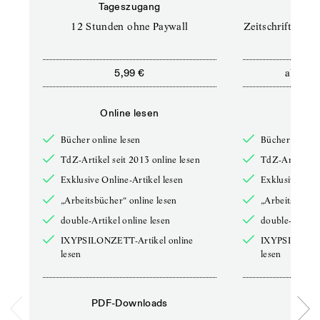
Tageszugang
Prof
12 Stunden ohne Paywall
Zeitschriften un
ab
5,99 €
12,5
Online lesen
Onli
Bücher online lesen
Bücher online 
TdZ-Artikel seit 2013 online lesen
TdZ-Artikel se
Exklusive Online-Artikel lesen
Exklusive Onli
„Arbeitsbücher“ online lesen
„Arbeitsbücher
double-Artikel online lesen
double-Artikel
IXYPSILONZETT-Artikel online
IXYPSILONZET
lesen
lesen
PDF-Downloads
PDF-