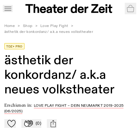
War
Home
>
Shop
>
Love Play Fight
>
ästhetik der konkordanz/ a.k.a neues volkstheater
TDZ+ PRO
ästhetik der
konkordanz/ a.k.a
neues volkstheater
Erschienen in
:
LOVE PLAY FIGHT – DEIN NEUMARKT 2019-2025
(06/2025)
(
0
)
Zu Mein-TdZ hinzufügen
Applaudieren
mail